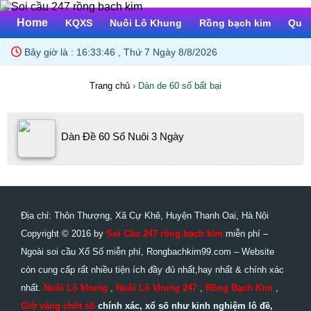
Home
KQXS
Nuôi Lô Khung
Rồng bạch kim
Quay
Bây giờ là :
16:33:46 , Thứ 7 Ngày 8/8/2026
Trang chủ
›
Dàn de 60 số bất bại
Dàn Đề 60 Số Nuôi 3 Ngày
Địa chỉ: Thôn Thượng, Xã Cự Khê, Huyện Thanh Oai, Hà Nội
Copyright © 2016 by
Soi Cầu 247 rồng bạch kim
miễn phí –
Ngoài soi cầu Xổ Số miễn phí, Rongbachkim99.com – Website
còn cung cấp rất nhiều tiện ích đầy đủ nhất,hay nhất & chính xác
nhất.
Nuôi Lô khung
,
Nuôi Lô khung 247
,
Rồng Bạch Kim
,
Giờ vàng chốt số
chính xác, xổ số như kinh nghiệm lô đề,