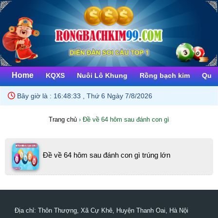
Home
KQXS
Nuôi Lô Khung
Rồng bạch kim
Quay
Bây giờ là :
16:48:33 , Thứ 6 Ngày 7/8/2026
Trang chủ
›
Đề về 64 hôm sau đánh con gì
Đề về 64 hôm sau đánh con gì trúng lớn
Địa chỉ: Thôn Thượng, Xã Cự Khê, Huyện Thanh Oai, Hà Nội