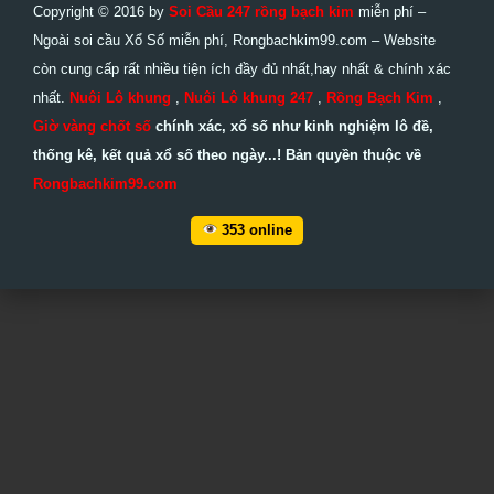
Copyright © 2016 by
Soi Cầu 247 rồng bạch kim
miễn phí –
Ngoài soi cầu Xổ Số miễn phí, Rongbachkim99.com – Website
còn cung cấp rất nhiều tiện ích đầy đủ nhất,hay nhất & chính xác
nhất.
Nuôi Lô khung
,
Nuôi Lô khung 247
,
Rồng Bạch Kim
,
Giờ vàng chốt số
chính xác, xổ số như kinh nghiệm lô đề,
thống kê, kết quả xổ số theo ngày...! Bản quyền thuộc về
Rongbachkim99.com
353
online