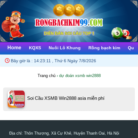
Home
KQXS
Nuôi Lô Khung
Rồng bạch kim
Quay
Bây giờ là :
14:23:11 , Thứ 6 Ngày 7/8/2026
Trang chủ
›
dự đoán xsmb win2888
Soi Cầu XSMB Win2888 asia miễn phí
Địa chỉ: Thôn Thượng, Xã Cự Khê, Huyện Thanh Oai, Hà Nội