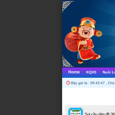
Home
KQXS
Nuôi L
Bây giờ là :
09:43:47 , Chủ
Soi cầu dàn đề 3