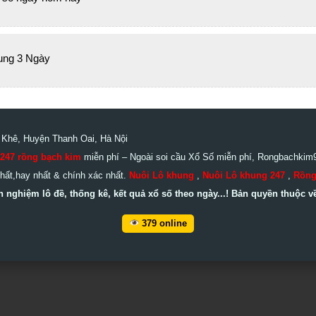
ung 3 Ngày
 Khê, Huyện Thanh Oai, Hà Nội
 247 rồng bạch kim
miễn phí – Ngoài soi cầu Xổ Số miễn phí, Rongbachkim
 nhất,hay nhất & chính xác nhất.
Nuôi Lô khung
,
Nuôi Lô khung 247
,
Rồng
h nghiệm lô đề, thống kê, kết quả xổ số theo ngày...! Bản quyền thuộc 
379
online