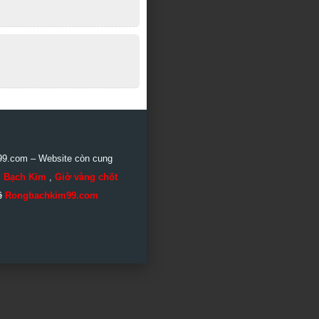
99.com – Website còn cung
 Bạch Kim
,
Giờ vàng chốt
về
Rongbachkim99.com