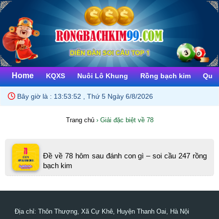
Home
KQXS
Nuôi Lô Khung
Rồng bạch kim
Quay
Bây giờ là :
13:53:52 , Thứ 5 Ngày 6/8/2026
Trang chủ
›
Giải đặc biệt về 78
Đề về 78 hôm sau đánh con gì – soi cầu 247 rồng
bạch kim
Địa chỉ: Thôn Thượng, Xã Cự Khê, Huyện Thanh Oai, Hà Nội