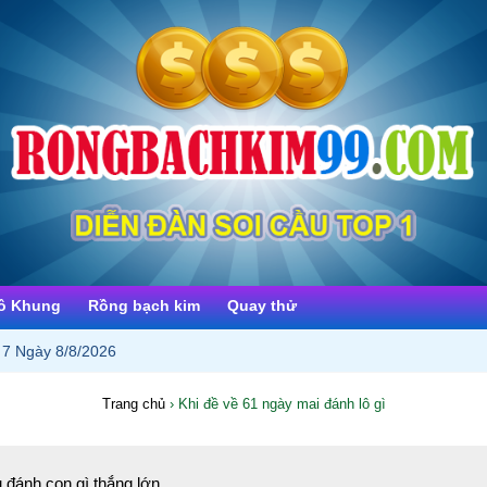
ô Khung
Rồng bạch kim
Quay thử
 7 Ngày 8/8/2026
Trang chủ
›
Khi đề về 61 ngày mai đánh lô gì
 đánh con gì thắng lớn