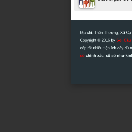
Địa chỉ: Thôn Thượng, Xã Cự
Copyright © 2016 by
Soi Cầu
cấp rất nhiều tiện ích đầy đủ
số
chính xác, xổ số như kin