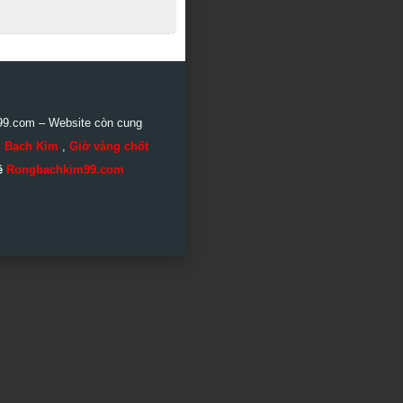
99.com – Website còn cung
 Bạch Kim
,
Giờ vàng chốt
về
Rongbachkim99.com