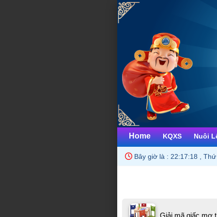
Home
KQXS
Nuôi L
Bây giờ là :
22:17:18 , Thứ
Giải mã giấc mơ 