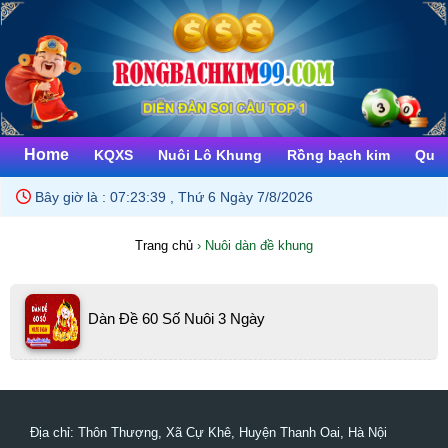
Home
KQXS
Nuôi Lô Khung
Rồng bạch kim
Quay
Bây giờ là :
07:23:39 , Thứ 6 Ngày 7/8/2026
Trang chủ
›
Nuôi dàn đề khung
Dàn Đề 60 Số Nuôi 3 Ngày
Địa chỉ: Thôn Thượng, Xã Cự Khê, Huyện Thanh Oai, Hà Nội