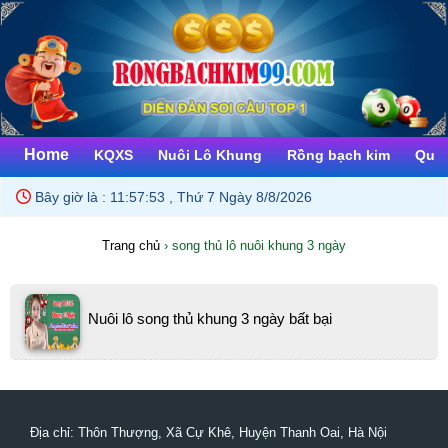
Home
KQXS
Nuôi Lô Khung
Rồng bạch kim
Quay
Bây giờ là :
11:57:53 , Thứ 7 Ngày 8/8/2026
Trang chủ
›
song thủ lô nuôi khung 3 ngày
Nuôi lô song thủ khung 3 ngày bất bại
Địa chỉ: Thôn Thượng, Xã Cự Khê, Huyện Thanh Oai, Hà Nội