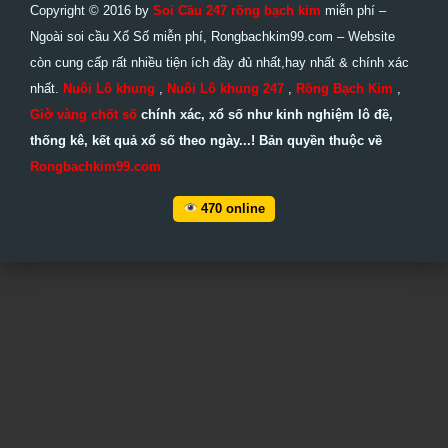
Copyright © 2016 by
Soi Cầu 247 rồng bạch kim
miễn phí –
Ngoài soi cầu Xổ Số miễn phí, Rongbachkim99.com – Website
còn cung cấp rất nhiều tiện ích đầy đủ nhất,hay nhất & chính xác
nhất.
Nuôi Lô khung
,
Nuôi Lô khung 247
,
Rồng Bạch Kim
,
Giờ vàng chốt số
chính xác, xổ số như kinh nghiệm lô đề,
thống kê, kết quả xổ số theo ngày...! Bản quyền thuộc về
Rongbachkim99.com
470
online