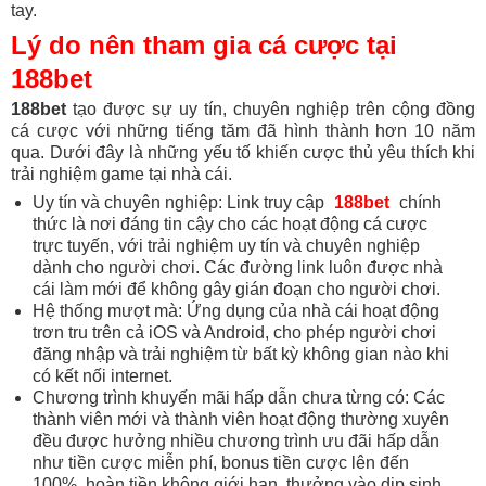
tay.
Lý do nên tham gia cá cược tại
188bet
188bet
tạo được sự uy tín, chuyên nghiệp trên cộng đồng
cá cược với những tiếng tăm đã hình thành hơn 10 năm
qua. Dưới đây là những yếu tố khiến cược thủ yêu thích khi
trải nghiệm game tại nhà cái.
Uy tín và chuyên nghiệp: Link truy cập
188bet
chính
thức là nơi đáng tin cậy cho các hoạt động cá cược
trực tuyến, với trải nghiệm uy tín và chuyên nghiệp
dành cho người chơi. Các đường link luôn được nhà
cái làm mới để không gây gián đoạn cho người chơi.
Hệ thống mượt mà: Ứng dụng của nhà cái hoạt động
trơn tru trên cả iOS và Android, cho phép người chơi
đăng nhập và trải nghiệm từ bất kỳ không gian nào khi
có kết nối internet.
Chương trình khuyến mãi hấp dẫn chưa từng có: Các
thành viên mới và thành viên hoạt động thường xuyên
đều được hưởng nhiều chương trình ưu đãi hấp dẫn
như tiền cược miễn phí, bonus tiền cược lên đến
100%, hoàn tiền không giới hạn, thưởng vào dịp sinh