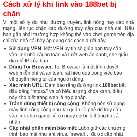
Cách xử lý khi link vào 188bet bị
chặn
Vì một số lý do như đường truyền, link hỏng hay các nhà
mạng liên tục chặn các đường truy cập của nhà cái. Nếu
bạn gặp phải trường hợp không thể vào chơi game trên địa
chỉ của nhà cái hãy áp dụng các cách dưới đây:
Sử dụng VPN
: Một VPN uy tín sẽ giúp bạn truy cập
vào link nhà cái an toàn và lướt web ẩn danh, che giấu
địa chỉ IP của bạn.
Dùng Tor Browser
: Tor Browser là một trình duyệt
web miễn phí và an toàn, rất hiệu quả trong việc bảo
vệ quyền riêng tư của người dùng.
Xác minh URL
: Đảm bảo rằng đường link
188bet
bắt
đầu bằng “https://” và có biểu tượng khóa xanh, điều
này cho biết trang web là hợp pháp.
Tránh dùng thiết bị công cộng
: Không nên sử dụng
máy tính công cộng như tại quán cà phê để truy cập
vào link chơi game, vì có nguy cơ bị lộ thông tin cá
nhân.
Cập nhật phần mềm bảo mật
: Luôn giữ các chương
trình bảo mật như antivirus, firewall… được cập nhật