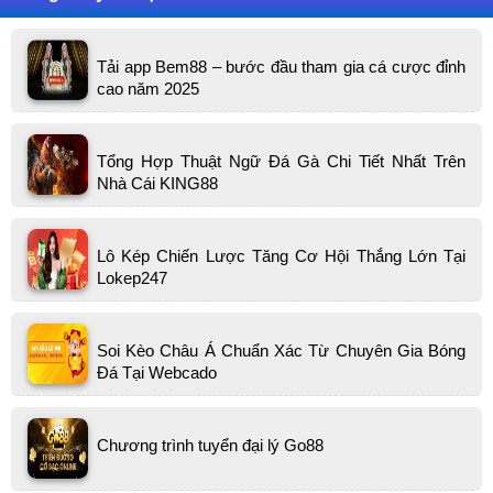
Tải app Bem88 – bước đầu tham gia cá cược đỉnh
cao năm 2025
Tổng Hợp Thuật Ngữ Đá Gà Chi Tiết Nhất Trên
Nhà Cái KING88
Lô Kép Chiến Lược Tăng Cơ Hội Thắng Lớn Tại
Lokep247
Soi Kèo Châu Á Chuẩn Xác Từ Chuyên Gia Bóng
Đá Tại Webcado
Chương trình tuyển đại lý Go88