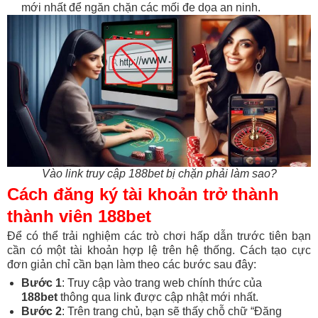
mới nhất để ngăn chặn các mối đe dọa an ninh.
Vào link truy cập 188bet bị chặn phải làm sao?
Cách đăng ký tài khoản trở thành
thành viên 188bet
Để có thể trải nghiệm các trò chơi hấp dẫn trước tiên bạn
cần có một tài khoản hợp lệ trên hệ thống. Cách tạo cực
đơn giản chỉ cần bạn làm theo các bước sau đây:
Bước 1
: Truy cập vào trang web chính thức của
188bet
thông qua link được cập nhật mới nhất.
Bước 2
: Trên trang chủ, bạn sẽ thấy chỗ chữ “Đăng