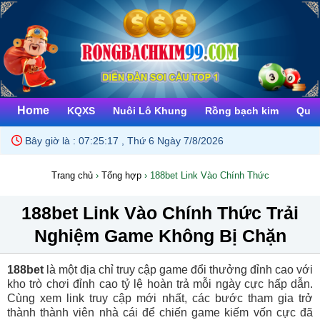
Home
KQXS
Nuôi Lô Khung
Rồng bạch kim
Quay
Bây giờ là :
07:25:17 , Thứ 6 Ngày 7/8/2026
Trang chủ
›
Tổng hợp
›
188bet Link Vào Chính Thức
188bet Link Vào Chính Thức Trải
Nghiệm Game Không Bị Chặn
188bet
là một địa chỉ truy cập game đổi thưởng đỉnh cao với
kho trò chơi đỉnh cao tỷ lệ hoàn trả mỗi ngày cực hấp dẫn.
Cùng xem link truy cập mới nhất, các bước tham gia trở
thành thành viên nhà cái để chiến game kiếm vốn cực đã