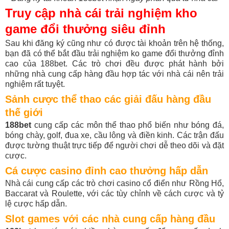
Truy cập nhà cái trải nghiệm kho
game đổi thưởng siêu đỉnh
Sau khi đăng ký cũng như có được tài khoản trên hệ thống,
bạn đã có thể bắt đầu trải nghiệm ko game đổi thưởng đỉnh
cao của 188bet. Các trò chơi đều được phát hành bởi
những nhà cung cấp hàng đầu hợp tác với nhà cái nên trải
nghiệm rất tuyệt.
Sảnh cược thể thao các giải đấu hàng đầu
thế giới
188bet
cung cấp các môn thể thao phổ biến như bóng đá,
bóng chày, golf, đua xe, cầu lông và điền kinh. Các trận đấu
được tường thuật trực tiếp để người chơi dễ theo dõi và đặt
cược.
Cá cược casino đỉnh cao thưởng hấp dẫn
Nhà cái cung cấp các trò chơi casino cổ điển như Rồng Hổ,
Baccarat và Roulette, với các tùy chỉnh về cách cược và tỷ
lệ cược hấp dẫn.
Slot games với các nhà cung cấp hàng đầu