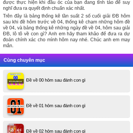
được thực hiện khi đầu óc của bạn đang tỉnh táo để suy
nghĩ đưa ra quyết định chuẩn xác nhất.
Trên đây là bảng thống kê tần suất 2 số cuối giải ĐB hôm
sau khi đề hôm trước về 04, thống kê chạm những hôm đề
về 04, và bảng thống kê những ngày đề về 04, hôm sau giải
ĐB, lô tô về con gì? Anh em hãy tham khảo để đưa ra dự
đoán chính xác cho mình hôm nay nhé. Chúc anh em may
mắn.
Cùng chuyên mục
Đề về 00 hôm sau đánh con gì
Đề về 01 hôm sau đánh con gì
Đề về 02 hôm sau đánh con gì