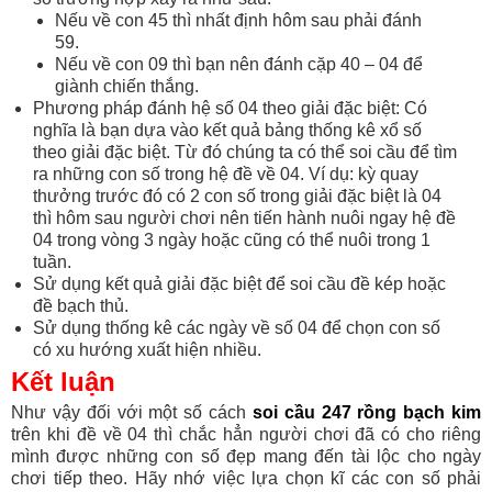
Nếu về con 45 thì nhất định hôm sau phải đánh
59.
Nếu về con 09 thì bạn nên đánh cặp 40 – 04 để
giành chiến thắng.
Phương pháp đánh hệ số 04 theo giải đặc biệt: Có
nghĩa là bạn dựa vào kết quả bảng thống kê xổ số
theo giải đặc biệt. Từ đó chúng ta có thể soi cầu để tìm
ra những con số trong hệ đề về 04. Ví dụ: kỳ quay
thưởng trước đó có 2 con số trong giải đặc biệt là 04
thì hôm sau người chơi nên tiến hành nuôi ngay hệ đề
04 trong vòng 3 ngày hoặc cũng có thể nuôi trong 1
tuần.
Sử dụng kết quả giải đặc biệt để soi cầu đề kép hoặc
đề bạch thủ.
Sử dụng thống kê các ngày về số 04 để chọn con số
có xu hướng xuất hiện nhiều.
Kết luận
Như vậy đối với một số cách
soi cầu 247 rồng bạch kim
trên khi đề về 04 thì chắc hẳn người chơi đã có cho riêng
mình được những con số đẹp mang đến tài lộc cho ngày
chơi tiếp theo. Hãy nhớ việc lựa chọn kĩ các con số phải