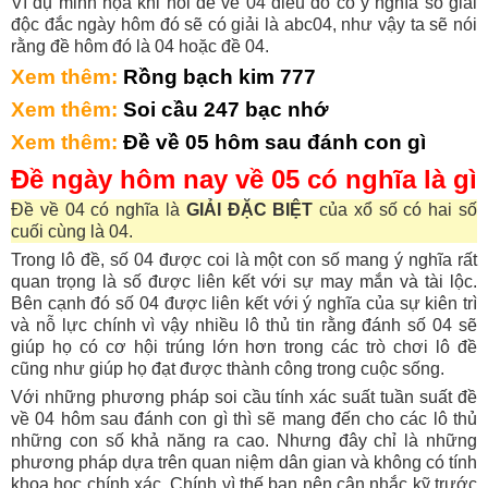
Ví dụ minh họa khi nói đề về 04 điều đó có ý nghĩa số giải
độc đắc ngày hôm đó sẽ có giải là abc04, như vậy ta sẽ nói
rằng đề hôm đó là 04 hoặc đề 04.
Xem thêm:
Rồng bạch kim 777
Xem thêm:
Soi cầu 247 bạc nhớ
Xem thêm:
Đề về 05 hôm sau đánh con gì
Đề ngày hôm nay về 05 có nghĩa là gì
Đề về 04 có nghĩa là
GIẢI ĐẶC BIỆT
của xổ số có hai số
cuối cùng là 04.
Trong lô đề, số 04 được coi là một con số mang ý nghĩa rất
quan trọng là số được liên kết với sự may mắn và tài lộc.
Bên cạnh đó số 04 được liên kết với ý nghĩa của sự kiên trì
và nỗ lực chính vì vậy nhiều lô thủ tin rằng đánh số 04 sẽ
giúp họ có cơ hội trúng lớn hơn trong các trò chơi lô đề
cũng như giúp họ đạt được thành công trong cuộc sống.
Với những phương pháp soi cầu tính xác suất tuần suất đề
về 04 hôm sau đánh con gì thì sẽ mang đến cho các lô thủ
những con số khả năng ra cao. Nhưng đây chỉ là những
phương pháp dựa trên quan niệm dân gian và không có tính
khoa học chính xác. Chính vì thế bạn nên cân nhắc kỹ trước