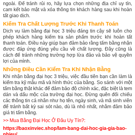
ngoài. Để tránh rủi ro, hãy lựa chọn những địa chỉ uy tín,
cam kết bảo mật và xóa thông tin khách hàng sau khi hoàn
tất giao dịch.
Kiểm Tra Chất Lượng Trước Khi Thanh Toán
Dịch vụ làm bằng đại học 3 triệu đáng tin cậy sẽ luôn cho
phép khách hàng kiểm tra sản phẩm trước khi hoàn tất
thanh toán. Điều này giúp bạn đảm bảo rằng tấm bằng nhận
được đáp ứng đúng yêu cầu về chất lượng. Đây cũng là
cách để tránh những trường hợp lừa đảo và bảo vệ quyền
lợi của mình.
Những Điều Cần Kiểm Tra Khi Nhận Bằng
Khi nhận bằng đại học 3 triệu, việc đầu tiên bạn cần làm là
kiểm tra kỹ mẫu mã và hình thức của bằng. So sánh với một
tấm bằng thật khác để đảm bảo độ chính xác, đặc biệt là tem
dán và dấu mộc của trường đại học. Đừng quên đối chiếu
các thông tin cá nhân như họ tên, ngày sinh, và mã sinh viên
để tránh bất kỳ sai sót nào, dù là nhỏ nhất, nhằm đảm bảo
giá trị tấm bằng.
>> Mua Bằng Đại Học Ở Đâu Uy Tín?:
https://baoxinviec.shop/lam-bang-dai-hoc-gia-gia-bao-
nhieu/