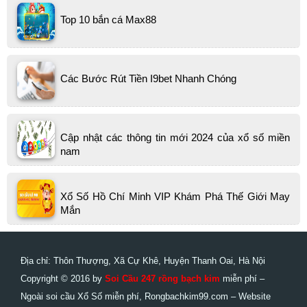
Top 10 bắn cá Max88
Các Bước Rút Tiền I9bet Nhanh Chóng
Cập nhật các thông tin mới 2024 của xổ số miền
nam
Xổ Số Hồ Chí Minh VIP Khám Phá Thế Giới May
Mắn
Địa chỉ: Thôn Thượng, Xã Cự Khê, Huyện Thanh Oai, Hà Nội
Copyright © 2016 by
Soi Cầu 247 rồng bạch kim
miễn phí –
Ngoài soi cầu Xổ Số miễn phí, Rongbachkim99.com – Website