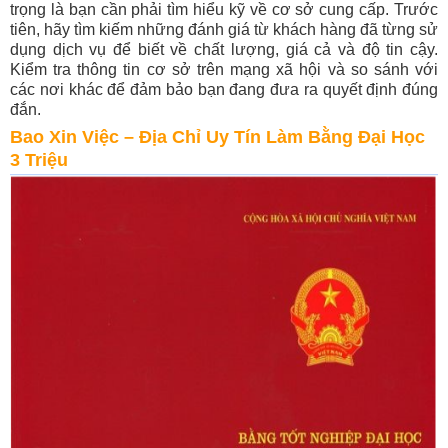
trọng là bạn cần phải tìm hiểu kỹ về cơ sở cung cấp. Trước
tiên, hãy tìm kiếm những đánh giá từ khách hàng đã từng sử
dụng dịch vụ để biết về chất lượng, giá cả và độ tin cậy.
Kiểm tra thông tin cơ sở trên mạng xã hội và so sánh với
các nơi khác để đảm bảo bạn đang đưa ra quyết định đúng
đắn.
Bao Xin Việc – Địa Chỉ Uy Tín Làm Bằng Đại Học
3 Triệu