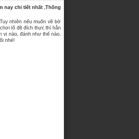
 nay chi tiết nhất ,Thống
 Tuy nhiên nếu muốn về bờ
hơi lô đề đích thực thì hẳn
n vị nào, đánh như thế nào.
ôi nhé!