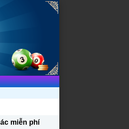
xác miễn phí