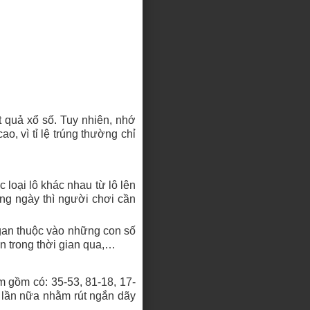
t quả xổ số. Tuy nhiên, nhớ
o, vì tỉ lệ trúng thường chỉ
 loại lô khác nhau từ lô lên
ong ngày thì người chơi cần
 gan thuộc vào những con số
ần trong thời gian qua,…
 gồm có: 35-53, 81-18, 17-
u lần nữa nhằm rút ngắn dãy