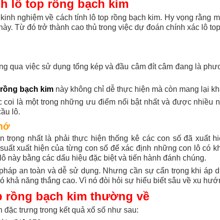
h lô top rồng bạch kim
kinh nghiệm về cách tính lô top rồng bạch kim. Hy vọng rằng 
ày. Từ đó trở thành cao thủ trong việc dự đoán chính xác lô t
ông qua việc sử dụng tổng kép và đầu câm đít câm đang là ph
 rồng bạch kim
này không chỉ dễ thực hiện mà còn mang lại khả
c coi là một trong những ưu điểm nổi bật nhất và được nhiều 
ầu lô.
hớ
n trọng nhất là phải thực hiện thống kê các con số đã xuất h
n suất xuất hiện của từng con số để xác định những con lô có k
ô này bằng các dấu hiệu đặc biệt và tiến hành đánh chúng.
háp an toàn và dễ sử dụng. Nhưng cần sự cẩn trọng khi áp 
ó khả năng thắng cao. Vì nó đòi hỏi sự hiểu biết sâu về xu hướ
p rồng bạch kim thường về
n đặc trưng trong kết quả xổ số như sau: