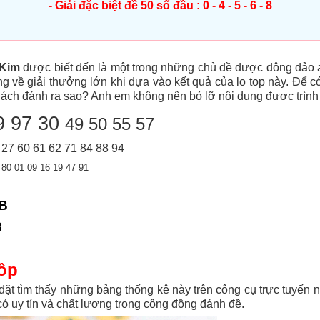
- Giải đặc biệt đề 50 số đầu : 0 - 4 - 5 - 6 - 8
 Kim
được biết đến là một trong những chủ đề được đông đảo 
g về giải thưởng lớn khi dựa vào kết quả của lo top này. Để có
ách đánh ra sao? Anh em không nên bỏ lỡ nội dung được trình b
9 97 30
49 50 55 57
 27 60 61 62 71 84 88 94
 80 01 09 16 19 47 91
MB
8
tôp
đặt tìm thấy những bảng thống kê này trên công cụ trực tuyến
có uy tín và chất lượng trong cộng đồng đánh đề.