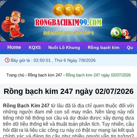
Home
KQXS
Nuôi Lô Khung
Rồng bạch kim
Quay
Bây giờ là :
02:50:01 , Thứ 6 Ngày 7/8/2026
Trang chủ
›
Rồng bạch kim 247
›
Rồng bạch kim 247 ngày 02/07/2026
Rồng bạch kim 247 ngày 02/07/2026
Rồng Bạch Kim 247
từ lâu đã là địa chỉ quen thuộc đối với
những người đam mê con số may mắn. Nền tảng này nổi
tiếng nhờ hệ thống soi cầu và dự đoán được xây dựng dựa
trên dữ liệu thống kê và thuật toán phân tích. Tuy nhiên, câu
hỏi đặt ra là liệu các công cụ này có thật sự mang lại kết quả
chính xác và đáng tin cậy như nhiều người vẫn tin tưởng?