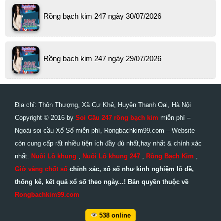
Rồng bạch kim 247 ngày 30/07/2026
Rồng bạch kim 247 ngày 29/07/2026
Địa chỉ: Thôn Thượng, Xã Cự Khê, Huyện Thanh Oai, Hà Nội
Copyright © 2016 by
Soi Cầu 247 rồng bạch kim
miễn phí –
Ngoài soi cầu Xổ Số miễn phí, Rongbachkim99.com – Website
còn cung cấp rất nhiều tiện ích đầy đủ nhất,hay nhất & chính xác
nhất.
Nuôi Lô khung
,
Nuôi Lô khung 247
,
Rồng Bạch Kim
,
Giờ vàng chốt số
chính xác, xổ số như kinh nghiệm lô đề,
thống kê, kết quả xổ số theo ngày...! Bản quyền thuộc về
Rongbachkim99.com
538
online