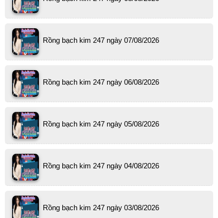
Rồng bạch kim 247 ngày 07/08/2026
Rồng bạch kim 247 ngày 06/08/2026
Rồng bạch kim 247 ngày 05/08/2026
Rồng bạch kim 247 ngày 04/08/2026
Rồng bạch kim 247 ngày 03/08/2026