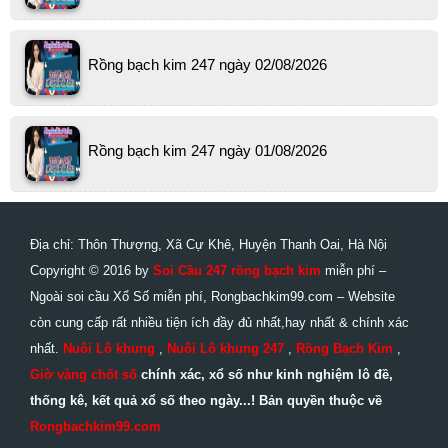
Rồng bạch kim 247 ngày 02/08/2026
Rồng bạch kim 247 ngày 01/08/2026
Địa chỉ: Thôn Thượng, Xã Cự Khê, Huyện Thanh Oai, Hà Nội
Copyright © 2016 by
Soi Cầu 247 rồng bạch kim
miễn phí –
Ngoài soi cầu Xổ Số miễn phí, Rongbachkim99.com – Website
còn cung cấp rất nhiều tiện ích đầy đủ nhất,hay nhất & chính xác
nhất.
Nuôi Lô khung
,
Nuôi Lô khung 247
,
Rồng Bạch Kim
,
Giờ vàng chốt số
chính xác, xổ số như kinh nghiệm lô đề,
thống kê, kết quả xổ số theo ngày...! Bản quyền thuộc về
Rongbachkim99.com