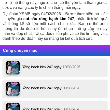
trợ từ hệ thống này, người chơi có thể yên tâm tham gia cá
cược và nâng cao tỷ lệ chiến thắng mỗi ngày.
Dự đoán XSMB ngày 04/02/2026 – Được thực hiện bởi các
chuyên gia
soi cầu rồng bạch kim 247
, phân tích kết quả
và thống kê số liệu một cách chính xác. Bạn có thể xem
thông tin dự đoán lô hôm nay để nhận những cặp lô may
mắn và đẹp nhất. Tất cả đều miễn phí và có thể tin rằng việc
đánh theo dự đoán này sẽ mang lại kết quả tích cực.
Cùng chuyên mục
Rồng bạch kim 247 ngày 10/08/2026
Rồng bạch kim 247 ngày 09/08/2026
Rồng bạch kim 247 ngày 08/08/2026