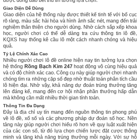
được đông đảo bet thủ tin tưởng lựa chọn.
Giao Diện Dễ Dùng
Giao diện của hệ thống này được thiết kế tinh tế với bố cục
rõ ràng, màu sắc hài hòa và hình ảnh sắc nét, mang đến trải
nghiệm thân thiện cho người dùng. Nhờ cách sắp xếp khoa
học, người chơi có thể dễ dàng tra cứu thông tin lô đề,
KQXS hay thống kê cầu lô một cách nhanh chóng và hiệu
quả.
Tỷ Lệ Chính Xác Cao
Nhiều người chơi lô đề online hiện nay tin tưởng lựa chọn
hệ thống
Rồng Bạch Kim 247
hoạt động vô cùng hiệu quả
và có độ chính xác cao. Công cụ này giúp người chơi nhanh
chóng tìm ra những cặp số đẹp nhờ thuật toán phân tích cầu
lô hiện đại. Nhờ vậy, khả năng dự đoán trúng thưởng tăng
lên đáng kể, mang đến cơ hội nhận phần thưởng hấp dẫn
mà không cần mất nhiều thời gian tính toán.
Thông Tin Đa Dạng
Đây là địa chỉ uy tín mang đến nguồn thông tin phong phú
về lô đề, xổ số và các phương pháp dự đoán số học. Nền
tảng này giúp người chơi hiểu rõ hơn về quy luật xuất hiện
của các con số, từ đó lựa chọn chiến lược đặt cược thông
minh và tăng khả năng trúng thưởng mỗi ngày. Với sự hỗ