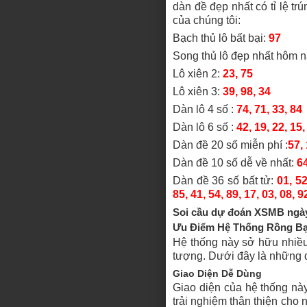
dàn đề đẹp nhất có tỉ lệ t
của chúng tôi:
Bạch thủ lô bất bại:
97
Song thủ lô đẹp nhất hôm 
Lô xiên 2:
23, 75
Lô xiên 3:
39, 98, 34
Dàn lô 4 số :
74, 71, 33, 84
Dàn lô 6 số :
42, 19, 22, 15,
Dàn đề 20 số miễn phí :
57, 
Dàn đề 10 số dễ về nhất:
64
Dàn đề 36 số bất tử:
01, 52
85, 41, 54, 89, 17, 03, 08, 9
Soi cầu dự đoán XSMB ngày
Ưu Điểm Hệ Thống Rồng B
Hệ thống này sở hữu nhiều 
tượng. Dưới đây là những đ
Giao Diện Dễ Dùng
Giao diện của hệ thống này
trải nghiệm thân thiện cho 