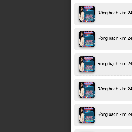
Rồng bạch kim 24
Rồng bạch kim 24
Rồng bạch kim 24
Rồng bạch kim 24
Rồng bạch kim 24