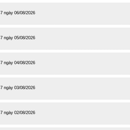
7 ngày 06/08/2026
7 ngày 05/08/2026
7 ngày 04/08/2026
7 ngày 03/08/2026
7 ngày 02/08/2026