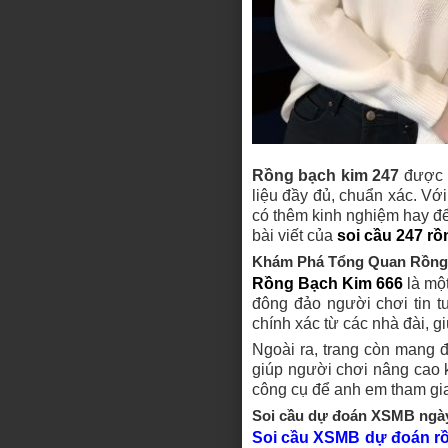
Rồng bạch kim 247
được n
liệu đầy đủ, chuẩn xác. Với
có thêm kinh nghiệm hay để 
bài viết của
soi cầu 247 r
Khám Phá Tổng Quan Rồng
Rồng Bạch Kim 666
là mộ
đông đảo người chơi tin t
chính xác từ các nhà đài, g
Ngoài ra, trang còn mang đ
giúp người chơi nâng cao 
công cụ để anh em tham gia
Soi cầu dự đoán XSMB ngày
Soi cầu XSMB dự đoán r