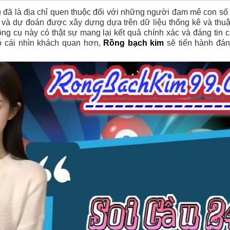
u đã là địa chỉ quen thuộc đối với những người đam mê con số
 và dự đoán được xây dựng dựa trên dữ liệu thống kê và thuật
công cụ này có thật sự mang lại kết quả chính xác và đáng tin
 cái nhìn khách quan hơn,
Rồng bạch kim
sẽ tiến hành đánh
!