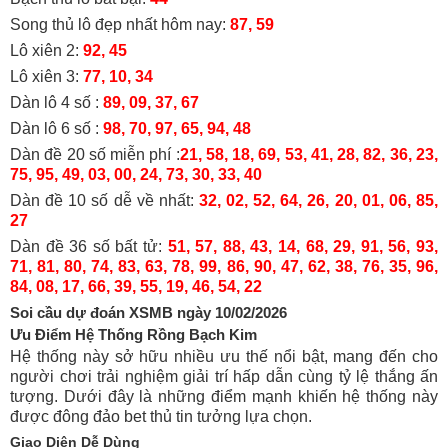
Song thủ lô đẹp nhất hôm nay:
87, 59
Lô xiên 2:
92, 45
Lô xiên 3:
77, 10, 34
Dàn lô 4 số :
89, 09, 37, 67
Dàn lô 6 số :
98, 70, 97, 65, 94, 48
Dàn đề 20 số miễn phí :
21, 58, 18, 69, 53, 41, 28, 82, 36, 23,
75, 95, 49, 03, 00, 24, 73, 30, 33, 40
Dàn đề 10 số dễ về nhất:
32, 02, 52, 64, 26, 20, 01, 06, 85,
27
Dàn đề 36 số bất tử:
51, 57, 88, 43, 14, 68, 29, 91, 56, 93,
71, 81, 80, 74, 83, 63, 78, 99, 86, 90, 47, 62, 38, 76, 35, 96,
84, 08, 17, 66, 39, 55, 19, 46, 54, 22
Soi cầu dự đoán XSMB ngày 10/02/2026
Ưu Điểm Hệ Thống Rồng Bạch Kim
Hệ thống này sở hữu nhiều ưu thế nổi bật, mang đến cho
người chơi trải nghiệm giải trí hấp dẫn cùng tỷ lệ thắng ấn
tượng. Dưới đây là những điểm mạnh khiến hệ thống này
được đông đảo bet thủ tin tưởng lựa chọn.
Giao Diện Dễ Dùng