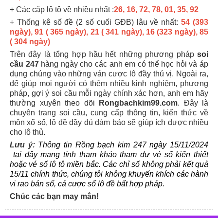
+ Các cặp lô tô về nhiều nhất :
26, 16, 72, 78, 01, 35, 92
+ Thống kê số đề (2 số cuối GĐB) lâu về nhất:
54 (393
ngày), 91 ( 365 ngày), 21 ( 341 ngày), 16 (323 ngày), 85
( 304 ngày)
Trên đây là tổng hợp hầu hết những phương pháp
soi
cầu 247
hàng ngày cho các anh em có thể học hỏi và áp
dụng chúng vào những ván cược lô đầy thú vị. Ngoài ra,
để giúp mọi người có thêm nhiều kinh nghiệm, phương
pháp, gợi ý soi cầu mỗi ngày chính xác hơn, anh em hãy
thường xuyên theo dõi
Rongbachkim99.com
. Đây là
chuyên trang soi cầu, cung cấp thông tin, kiến thức về
môn xổ số, lô đề đầy đủ đảm bảo sẽ giúp ích được nhiều
cho lô thủ.
Lưu ý:
Thông tin
Rồng bạch kim 247 ngày 15/11/2024
tại đây mang tính tham khảo tham dự vé số kiến thiết
hoặc vé số lô tô miền bắc. Các chỉ số không phải kết quả
15/11 chính thức, chúng tôi không khuyến khích các hành
vi rao bán số, cá cược số lô đề bất hợp pháp.
Chúc các bạn may mắn!