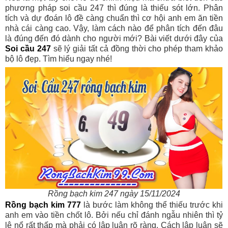
phương pháp soi cầu 247 thì đúng là thiếu sót lớn. Phân
tích và dự đoán lô đề càng chuẩn thì cơ hội anh em ăn tiền
nhà cái càng cao. Vậy, làm cách nào để phân tích đến đâu
là đúng đến đó dành cho người mới? Bài viết dưới đây của
Soi cầu 247
sẽ lý giải tất cả đồng thời cho phép tham khảo
bộ lô đẹp. Tìm hiểu ngay nhé!
Rồng bạch kim 247 ngày 15/11/2024
Rồng bạch kim 777
là bước làm không thể thiếu trước khi
anh em vào tiền chốt lô. Bởi nếu chỉ đánh ngẫu nhiên thì tỷ
lệ nổ rất thấp mà phải có lập luận rõ ràng. Cách lập luận sẽ