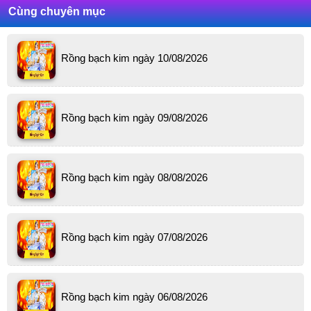
Cùng chuyên mục
Rồng bạch kim ngày 10/08/2026
Rồng bạch kim ngày 09/08/2026
Rồng bạch kim ngày 08/08/2026
Rồng bạch kim ngày 07/08/2026
Rồng bạch kim ngày 06/08/2026