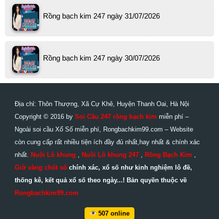
Rồng bạch kim 247 ngày 31/07/2026
Rồng bạch kim 247 ngày 30/07/2026
Địa chỉ: Thôn Thượng, Xã Cự Khê, Huyện Thanh Oai, Hà Nội
Copyright © 2016 by
Soi Cầu 247 rồng bạch kim
miễn phí –
Ngoài soi cầu Xổ Số miễn phí, Rongbachkim99.com – Website
còn cung cấp rất nhiều tiện ích đầy đủ nhất,hay nhất & chính xác
nhất.
Nuôi Lô khung
,
Nuôi Lô khung 247
,
Rồng Bạch Kim
,
Giờ vàng chốt số
chính xác, xổ số như kinh nghiệm lô đề,
thống kê, kết quả xổ số theo ngày...! Bản quyền thuộc về
Rongbachkim99.com
507
online