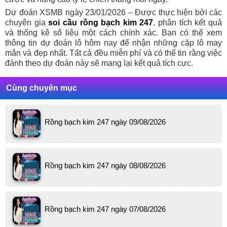
Dự đoán XSMB ngày 23/01/2026 – Được thực hiện bởi các
chuyên gia
soi cầu rồng bạch kim 247
, phân tích kết quả
và thống kê số liệu một cách chính xác. Bạn có thể xem
thông tin dự đoán lô hôm nay để nhận những cặp lô may
mắn và đẹp nhất. Tất cả đều miễn phí và có thể tin rằng việc
đánh theo dự đoán này sẽ mang lại kết quả tích cực.
Cùng chuyên mục
Rồng bạch kim 247 ngày 09/08/2026
Rồng bạch kim 247 ngày 08/08/2026
Rồng bạch kim 247 ngày 07/08/2026