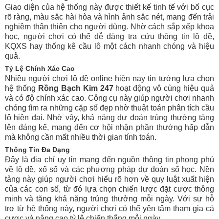
Giao diện của hệ thống này được thiết kế tinh tế với bố cục
rõ ràng, màu sắc hài hòa và hình ảnh sắc nét, mang đến trải
nghiệm thân thiện cho người dùng. Nhờ cách sắp xếp khoa
học, người chơi có thể dễ dàng tra cứu thông tin lô đề,
KQXS hay thống kê cầu lô một cách nhanh chóng và hiệu
quả.
Tỷ Lệ Chính Xác Cao
Nhiều người chơi lô đề online hiện nay tin tưởng lựa chọn
hệ thống
Rồng Bạch Kim 247
hoạt động vô cùng hiệu quả
và có độ chính xác cao. Công cụ này giúp người chơi nhanh
chóng tìm ra những cặp số đẹp nhờ thuật toán phân tích cầu
lô hiện đại. Nhờ vậy, khả năng dự đoán trúng thưởng tăng
lên đáng kể, mang đến cơ hội nhận phần thưởng hấp dẫn
mà không cần mất nhiều thời gian tính toán.
Thông Tin Đa Dạng
Đây là địa chỉ uy tín mang đến nguồn thông tin phong phú
về lô đề, xổ số và các phương pháp dự đoán số học. Nền
tảng này giúp người chơi hiểu rõ hơn về quy luật xuất hiện
của các con số, từ đó lựa chọn chiến lược đặt cược thông
minh và tăng khả năng trúng thưởng mỗi ngày. Với sự hỗ
trợ từ hệ thống này, người chơi có thể yên tâm tham gia cá
cược và nâng cao tỷ lệ chiến thắng mỗi ngày.