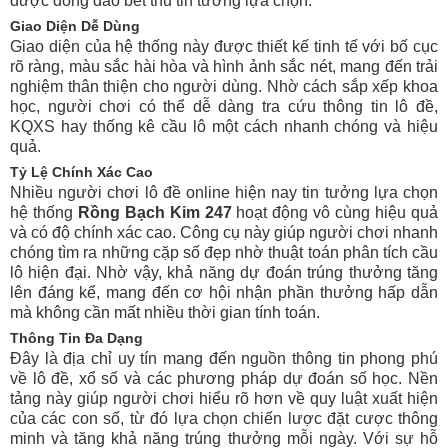
được đông đảo bet thủ tin tưởng lựa chọn.
Giao Diện Dễ Dùng
Giao diện của hệ thống này được thiết kế tinh tế với bố cục
rõ ràng, màu sắc hài hòa và hình ảnh sắc nét, mang đến trải
nghiệm thân thiện cho người dùng. Nhờ cách sắp xếp khoa
học, người chơi có thể dễ dàng tra cứu thông tin lô đề,
KQXS hay thống kê cầu lô một cách nhanh chóng và hiệu
quả.
Tỷ Lệ Chính Xác Cao
Nhiều người chơi lô đề online hiện nay tin tưởng lựa chọn
hệ thống
Rồng Bạch Kim 247
hoạt động vô cùng hiệu quả
và có độ chính xác cao. Công cụ này giúp người chơi nhanh
chóng tìm ra những cặp số đẹp nhờ thuật toán phân tích cầu
lô hiện đại. Nhờ vậy, khả năng dự đoán trúng thưởng tăng
lên đáng kể, mang đến cơ hội nhận phần thưởng hấp dẫn
mà không cần mất nhiều thời gian tính toán.
Thông Tin Đa Dạng
Đây là địa chỉ uy tín mang đến nguồn thông tin phong phú
về lô đề, xổ số và các phương pháp dự đoán số học. Nền
tảng này giúp người chơi hiểu rõ hơn về quy luật xuất hiện
của các con số, từ đó lựa chọn chiến lược đặt cược thông
minh và tăng khả năng trúng thưởng mỗi ngày. Với sự hỗ