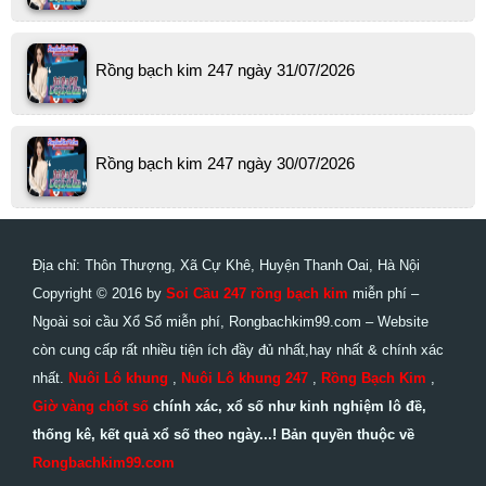
Rồng bạch kim 247 ngày 31/07/2026
Rồng bạch kim 247 ngày 30/07/2026
Địa chỉ: Thôn Thượng, Xã Cự Khê, Huyện Thanh Oai, Hà Nội
Copyright © 2016 by
Soi Cầu 247 rồng bạch kim
miễn phí –
Ngoài soi cầu Xổ Số miễn phí, Rongbachkim99.com – Website
còn cung cấp rất nhiều tiện ích đầy đủ nhất,hay nhất & chính xác
nhất.
Nuôi Lô khung
,
Nuôi Lô khung 247
,
Rồng Bạch Kim
,
Giờ vàng chốt số
chính xác, xổ số như kinh nghiệm lô đề,
thống kê, kết quả xổ số theo ngày...! Bản quyền thuộc về
Rongbachkim99.com