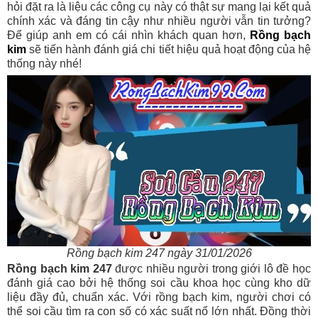
hỏi đặt ra là liệu các công cụ này có thật sự mang lại kết quả
chính xác và đáng tin cậy như nhiều người vẫn tin tưởng?
Để giúp anh em có cái nhìn khách quan hơn,
Rồng bạch
kim
sẽ tiến hành đánh giá chi tiết hiệu quả hoạt động của hệ
thống này nhé!
Rồng bạch kim 247 ngày 31/01/2026
Rồng bạch kim 247
được nhiều người trong giới lô đề học
đánh giá cao bởi hệ thống soi cầu khoa học cùng kho dữ
liệu đầy đủ, chuẩn xác. Với rồng bạch kim, người chơi có
thể soi cầu tìm ra con số có xác suất nổ lớn nhất. Đồng thời