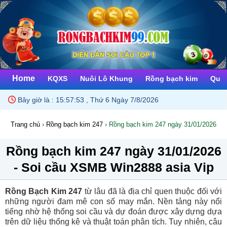
Home
KQXS
Nuôi Lô Khung
Rồng bạch kim
Quay
Bây giờ là :
15:57:54 , Thứ 6 Ngày 7/8/2026
Trang chủ
›
Rồng bạch kim 247
›
Rồng bạch kim 247 ngày 31/01/2026
Rồng bạch kim 247 ngày 31/01/2026
- Soi cầu XSMB Win2888 asia Vip
Rồng Bạch Kim 247
từ lâu đã là địa chỉ quen thuộc đối với
những người đam mê con số may mắn. Nền tảng này nổi
tiếng nhờ hệ thống soi cầu và dự đoán được xây dựng dựa
trên dữ liệu thống kê và thuật toán phân tích. Tuy nhiên, câu