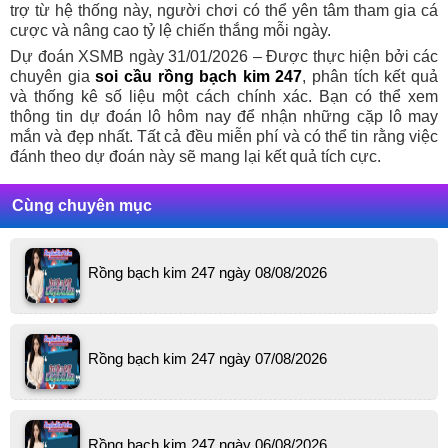
trợ từ hệ thống này, người chơi có thể yên tâm tham gia cá
cược và nâng cao tỷ lệ chiến thắng mỗi ngày.
Dự đoán XSMB ngày 31/01/2026 – Được thực hiện bởi các
chuyên gia
soi cầu rồng bạch kim 247
, phân tích kết quả
và thống kê số liệu một cách chính xác. Bạn có thể xem
thông tin dự đoán lô hôm nay để nhận những cặp lô may
mắn và đẹp nhất. Tất cả đều miễn phí và có thể tin rằng việc
đánh theo dự đoán này sẽ mang lại kết quả tích cực.
Cùng chuyên mục
Rồng bạch kim 247 ngày 08/08/2026
Rồng bạch kim 247 ngày 07/08/2026
Rồng bạch kim 247 ngày 06/08/2026