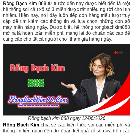
Rồng Bạch Kim 888
từ trước đến nay được biết đến là một
hệ thống soi cầu xổ số 3 miền được rất nhiều người chơi tín
nhiệm. Hiện nay, nơi đây luôn tiếp đón hàng triệu lượt truy
cập để tìm kiếm các thông tin và lựa chọn những con số
may mắn hàng ngày. Được biết, hệ thống rongbachkim888
mở ra là hoàn toàn miễn phí, mang lại độ chuẩn xác cao để
cung cấp cho tất cả người chơi tham gia hàng ngày.
Rồng bạch kim 888 ngày 12/06/2026
Rồng Bạch Kim
chia sẻ các kiến thức soi cầu miễn phí và
thông tin liên quan đến dự đoán kết quả xổ số dựa trên các