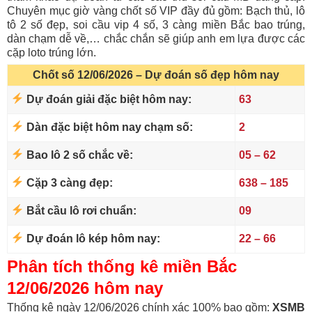
Chuyên mục giờ vàng chốt số VIP đầy đủ gồm: Bạch thủ, lô
tô 2 số đẹp, soi cầu vip 4 số, 3 càng miền Bắc bao trúng,
dàn chạm dễ về,… chắc chắn sẽ giúp anh em lựa được các
cặp loto trúng lớn.
Chốt số 12/06/2026 – Dự đoán số đẹp hôm nay
Dự đoán giải đặc biệt hôm nay:
63
Dàn đặc biệt hôm nay chạm số:
2
Bao lô 2 số chắc về:
05 – 62
Cặp 3 càng đẹp:
638 – 185
Bắt cầu lô rơi chuẩn:
09
Dự đoán lô kép hôm nay:
22 – 66
Phân tích thống kê miền Bắc
12/06/2026 hôm nay
Thống kê ngày 12/06/2026 chính xác 100% bao gồm:
XSMB