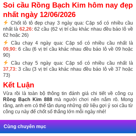
Soi cầu Rồng Bạch Kim hôm nay đẹp
nhất ngày 12/06/2026
Chốt lô tô đẹp chạy 3 ngày qua: Cặp số có nhiều cầu
nhất là
62,26:
62 cầu (62 vị trí cầu khác nhau đều báo lô về
62 hoặc 26)
Cầu chạy 4 ngày qua: Cặp số có nhiều cầu nhất là
09,90:
6 cầu (6 vị trí cầu khác nhau đều báo lô về 09 hoặc
90)
Cầu chạy 5 ngày qua: Cặp số có nhiều cầu nhất là
37,73:
3 cầu (3 vị trí cầu khác nhau đều báo lô về 37 hoặc
73)
Kết Luận
Vừa rồi là toàn bộ thông tin đánh giá chi tiết về công cụ
Rồng Bạch Kim 888
mà người chơi nên nắm rõ. Mong
rằng, anh em có thể tận dụng những dữ liệu gợi ý soi cầu từ
công cụ này để chốt số thắng lớn mỗi ngày nhé!
Cùng chuyên mục