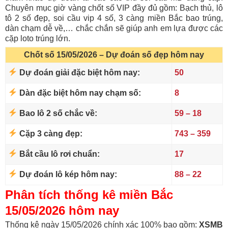
Chuyên mục giờ vàng chốt số VIP đầy đủ gồm: Bạch thủ, lô
tô 2 số đẹp, soi cầu vip 4 số, 3 càng miền Bắc bao trúng,
dàn chạm dễ về,… chắc chắn sẽ giúp anh em lựa được các
cặp loto trúng lớn.
Chốt số 15/05/2026 – Dự đoán số đẹp hôm nay
Dự đoán giải đặc biệt hôm nay:
50
Dàn đặc biệt hôm nay chạm số:
8
Bao lô 2 số chắc về:
59 – 18
Cặp 3 càng đẹp:
743 – 359
Bắt cầu lô rơi chuẩn:
17
Dự đoán lô kép hôm nay:
88 – 22
Phân tích thống kê miền Bắc
15/05/2026 hôm nay
Thống kê ngày 15/05/2026 chính xác 100% bao gồm:
XSMB