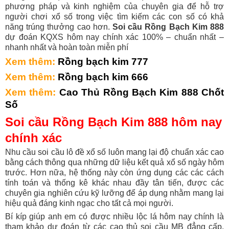
phương pháp và kinh nghiệm của chuyên gia để hỗ trợ
người chơi xổ số trong việc tìm kiếm các con số có khả
năng trúng thưởng cao hơn.
Soi cầu Rồng Bạch Kim 888
dự đoán KQXS hôm nay chính xác 100% – chuẩn nhất –
nhanh nhất và hoàn toàn miễn phí
Xem thêm:
Rồng bạch kim 777
Xem thêm:
Rồng bạch kim 666
Xem thêm:
Cao Thủ Rồng Bạch Kim 888 Chốt
Số
Soi cầu Rồng Bạch Kim 888 hôm nay
chính xác
Nhu cầu soi cầu lô đề xổ số luôn mang lại độ chuẩn xác cao
bằng cách thông qua những dữ liệu kết quả xổ số ngày hôm
trước. Hơn nữa, hệ thống này còn ứng dụng các các cách
tính toán và thống kê khác nhau đầy tân tiến, được các
chuyên gia nghiên cứu kỹ lưỡng để áp dụng nhằm mang lại
hiệu quả đáng kinh ngạc cho tất cả mọi người.
Bí kíp giúp anh em có được nhiều lộc lá hôm nay chính là
tham khảo dự đoán từ các cao thủ soi cầu MB đẳng cấp.