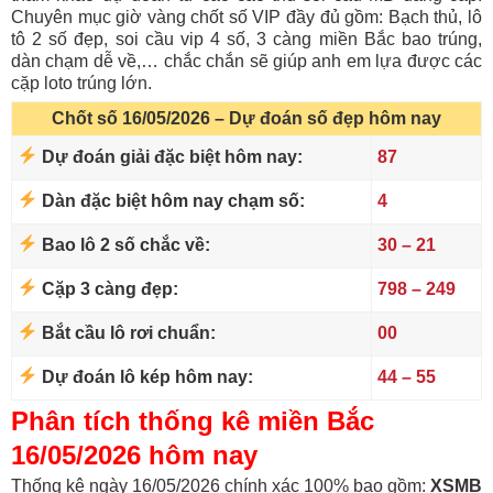
Chuyên mục giờ vàng chốt số VIP đầy đủ gồm: Bạch thủ, lô
tô 2 số đẹp, soi cầu vip 4 số, 3 càng miền Bắc bao trúng,
dàn chạm dễ về,… chắc chắn sẽ giúp anh em lựa được các
cặp loto trúng lớn.
Chốt số 16/05/2026 – Dự đoán số đẹp hôm nay
Dự đoán giải đặc biệt hôm nay:
87
Dàn đặc biệt hôm nay chạm số:
4
Bao lô 2 số chắc về:
30 – 21
Cặp 3 càng đẹp:
798 – 249
Bắt cầu lô rơi chuẩn:
00
Dự đoán lô kép hôm nay:
44 – 55
Phân tích thống kê miền Bắc
16/05/2026 hôm nay
Thống kê ngày 16/05/2026 chính xác 100% bao gồm:
XSMB