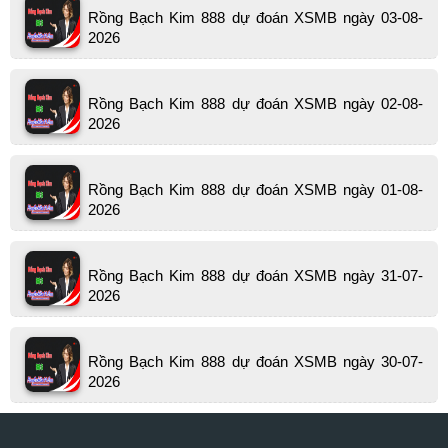
Rồng Bạch Kim 888 dự đoán XSMB ngày 03-08-
2026
Rồng Bạch Kim 888 dự đoán XSMB ngày 02-08-
2026
Rồng Bạch Kim 888 dự đoán XSMB ngày 01-08-
2026
Rồng Bạch Kim 888 dự đoán XSMB ngày 31-07-
2026
Rồng Bạch Kim 888 dự đoán XSMB ngày 30-07-
2026