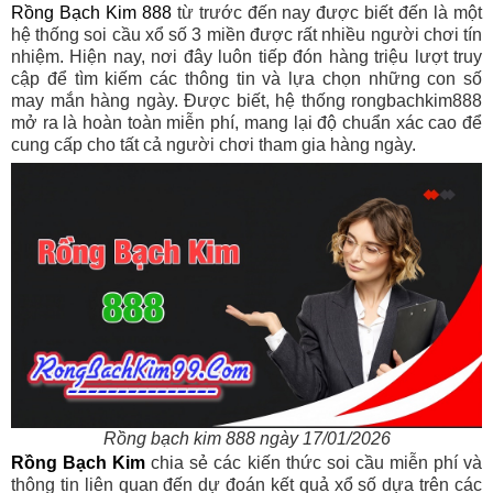
Rồng Bạch Kim 888
từ trước đến nay được biết đến là một
hệ thống soi cầu xổ số 3 miền được rất nhiều người chơi tín
nhiệm. Hiện nay, nơi đây luôn tiếp đón hàng triệu lượt truy
cập để tìm kiếm các thông tin và lựa chọn những con số
may mắn hàng ngày. Được biết, hệ thống rongbachkim888
mở ra là hoàn toàn miễn phí, mang lại độ chuẩn xác cao để
cung cấp cho tất cả người chơi tham gia hàng ngày.
Rồng bạch kim 888 ngày 17/01/2026
Rồng Bạch Kim
chia sẻ các kiến thức soi cầu miễn phí và
thông tin liên quan đến dự đoán kết quả xổ số dựa trên các