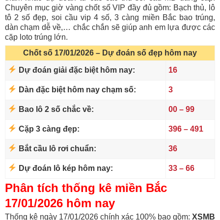
Chuyên mục giờ vàng chốt số VIP đầy đủ gồm: Bạch thủ, lô
tô 2 số đẹp, soi cầu vip 4 số, 3 càng miền Bắc bao trúng,
dàn chạm dễ về,… chắc chắn sẽ giúp anh em lựa được các
cặp loto trúng lớn.
Chốt số 17/01/2026 – Dự đoán số đẹp hôm nay
Dự đoán giải đặc biệt hôm nay:
16
Dàn đặc biệt hôm nay chạm số:
3
Bao lô 2 số chắc về:
00 – 99
Cặp 3 càng đẹp:
396 – 491
Bắt cầu lô rơi chuẩn:
36
Dự đoán lô kép hôm nay:
33 – 66
Phân tích thống kê miền Bắc
17/01/2026 hôm nay
Thống kê ngày 17/01/2026 chính xác 100% bao gồm:
XSMB