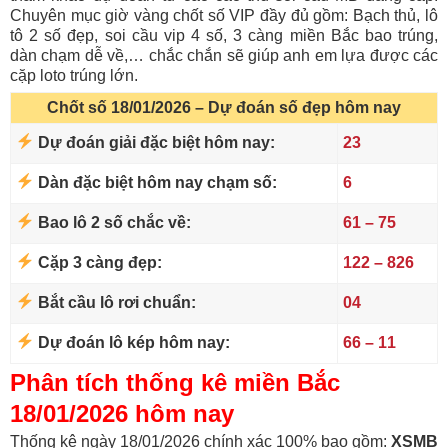
Chuyên mục giờ vàng chốt số VIP đầy đủ gồm: Bạch thủ, lô
tô 2 số đẹp, soi cầu vip 4 số, 3 càng miền Bắc bao trúng,
dàn chạm dễ về,… chắc chắn sẽ giúp anh em lựa được các
cặp loto trúng lớn.
Chốt số 18/01/2026 – Dự đoán số đẹp hôm nay
Dự đoán giải đặc biệt hôm nay:
23
Dàn đặc biệt hôm nay chạm số:
6
Bao lô 2 số chắc về:
61 – 75
Cặp 3 càng đẹp:
122 – 826
Bắt cầu lô rơi chuẩn:
04
Dự đoán lô kép hôm nay:
66 – 11
Phân tích thống kê miền Bắc
18/01/2026 hôm nay
Thống kê ngày 18/01/2026 chính xác 100% bao gồm:
XSMB