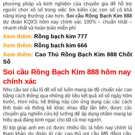
phương pháp và kinh nghiệm của chuyên gia để hỗ trợ
người chơi xổ số trong việc tìm kiếm các con số có khả
năng trúng thưởng cao hơn.
Soi cầu Rồng Bạch Kim 888
dự đoán KQXS hôm nay chính xác 100% – chuẩn nhất –
nhanh nhất và hoàn toàn miễn phí
Xem thêm:
Rồng bạch kim 777
Xem thêm:
Rồng bạch kim 666
Xem thêm:
Cao Thủ Rồng Bạch Kim 888 Chốt
Số
Soi cầu Rồng Bạch Kim 888 hôm nay
chính xác
Nhu cầu soi cầu lô đề xổ số luôn mang lại độ chuẩn xác cao
bằng cách thông qua những dữ liệu kết quả xổ số ngày hôm
trước. Hơn nữa, hệ thống này còn ứng dụng các các cách
tính toán và thống kê khác nhau đầy tân tiến, được các
chuyên gia nghiên cứu kỹ lưỡng để áp dụng nhằm mang lại
hiệu quả đáng kinh ngạc cho tất cả mọi người.
Bí kíp giúp anh em có được nhiều lộc lá hôm nay chính là
tham khảo dự đoán từ các cao thủ soi cầu MB đẳng cấp.