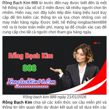
Rồng Bạch Kim 888
từ trước đến nay được biết đến là một
hệ thống soi cầu xổ số 3 miền được rất nhiều người chơi tín
nhiệm. Hiện nay, nơi đây luôn tiếp đón hàng triệu lượt truy
cập để tìm kiếm các thông tin và lựa chọn những con số
may mắn hàng ngày. Được biết, hệ thống rongbachkim888
mở ra là hoàn toàn miễn phí, mang lại độ chuẩn xác cao để
cung cấp cho tất cả người chơi tham gia hàng ngày.
Rồng bạch kim 888 ngày 21/01/2026
Rồng Bạch Kim
chia sẻ các kiến thức soi cầu miễn phí và
thông tin liên quan đến dự đoán kết quả xổ số dựa trên các