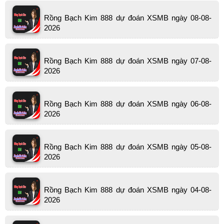
Rồng Bạch Kim 888 dự đoán XSMB ngày 08-08-
2026
Rồng Bạch Kim 888 dự đoán XSMB ngày 07-08-
2026
Rồng Bạch Kim 888 dự đoán XSMB ngày 06-08-
2026
Rồng Bạch Kim 888 dự đoán XSMB ngày 05-08-
2026
Rồng Bạch Kim 888 dự đoán XSMB ngày 04-08-
2026