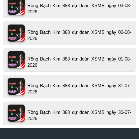
Rồng Bạch Kim 888 dự đoán XSMB ngày 03-08-
2026
Rồng Bạch Kim 888 dự đoán XSMB ngày 02-08-
2026
Rồng Bạch Kim 888 dự đoán XSMB ngày 01-08-
2026
Rồng Bạch Kim 888 dự đoán XSMB ngày 31-07-
2026
Rồng Bạch Kim 888 dự đoán XSMB ngày 30-07-
2026