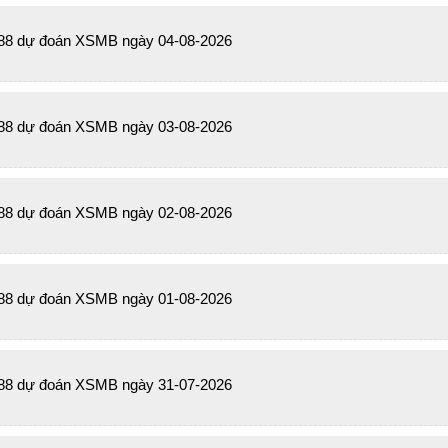
88 dự đoán XSMB ngày 04-08-2026
88 dự đoán XSMB ngày 03-08-2026
88 dự đoán XSMB ngày 02-08-2026
88 dự đoán XSMB ngày 01-08-2026
88 dự đoán XSMB ngày 31-07-2026