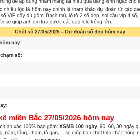
ưỡng để áp dụng nhằm mang lại hiệu quả đáng kinh ngạc cho t
c nhiều lộc lá hôm nay chính là tham khảo dự đoán từ các ca
ố VIP đầy đủ gồm: Bạch thủ, lô tô 2 số đẹp, soi cầu vip 4 số,
 sẽ giúp anh em lựa được các cặp loto trúng lớn.
Chốt số 27/05/2026 – Dự đoán số đẹp hôm nay
 hôm nay:
 chạm số:
ay:
kê miền Bắc 27/05/2026 hôm nay
 chính xác 100% bao gồm:
XSMB 100 ngày
, 90, 60, 30 ngày q
ng, năm, tổng, chạm, lô gan,… sẽ giúp bạn chốt loto chắc trúng n