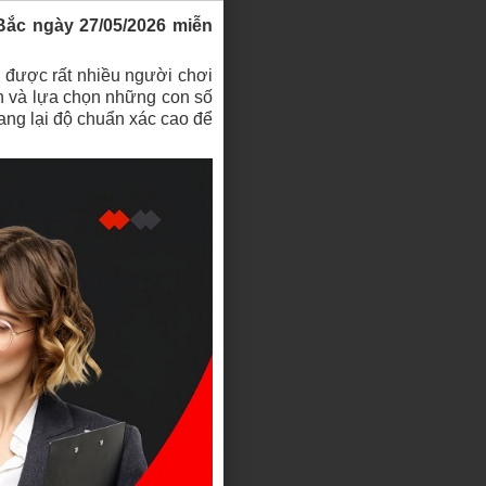
Bắc ngày 27/05/2026 miễn
n được rất nhiều người chơi
tin và lựa chọn những con số
ng lại độ chuẩn xác cao để