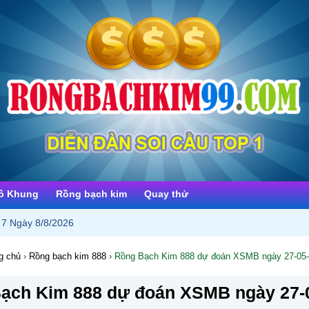
ô Khung
Rồng bạch kim
Quay thử
 7 Ngày 8/8/2026
g chủ
›
Rồng bạch kim 888
›
Rồng Bạch Kim 888 dự đoán XSMB ngày 27-05
ạch Kim 888 dự đoán XSMB ngày 27-