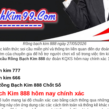
Rồng bạch kim 888 ngày 27/05/2026
c kiến thức soi cầu miễn phí và thông tin liên quan đến dự đoá
m của chuyên gia để hỗ trợ người chơi xổ số trong việc tìm k
 cầu Rồng Bạch Kim 888
dự đoán KQXS hôm nay chính xác 1
h kim 777
h kim 666
Rồng Bạch Kim 888 Chốt Số
ch Kim 888 hôm nay chính xác
số luôn mang lại độ chuẩn xác cao bằng cách thông qua những 
ng này còn ứng dụng các các cách tính toán và thống kê khác 