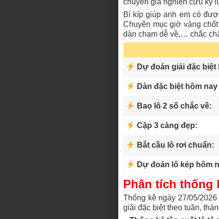
chuyên gia nghiên cứu kỹ l
Bí kíp giúp anh em có đượ
Chuyên mục giờ vàng chốt s
dàn chạm dễ về,… chắc chắn
Dự đoán giải đặc biệt
Dàn đặc biệt hôm nay
Bao lô 2 số chắc về:
Cặp 3 càng đẹp:
Bắt cầu lô rơi chuẩn:
Dự đoán lô kép hôm n
Phân tích thống 
Thống kê ngày 27/05/2026
giải đặc biệt theo tuần, thá