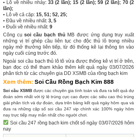
• Lô về nhiều nháy:
33 (2 lần); 15 (2 lần); 59 (2 lần); 70 (2
lần);
• Lô về cả cặp:
15, 51; 52, 25;
• Đầu về nhiều nhất:
3, 5
• Đuôi về nhiều nhất:
9
Công cụ
soi cầu bạch thủ
MB được ứng dụng truy xuất
những vị trí ghép cầu liên tục cho độc thủ lô trong nhiều
ngày mở thưởng liên tiếp, từ đó thống kê lại thông tin vào
ngày cuối cùng trước đó.
Ngoài soi cầu bạch thủ lô tô vừa được thống kê vị trí ở trên,
bạn đọc có thể tham khảo thêm kết quả ngày 03/07/2026
phân tích từ các chuyên gia DD XSMB của rồng bạch kim
Xem thêm:
Soi Cầu Rồng Bạch Kim 888
Soi cầu XSMB
được các chuyên gia tính toán và đưa ra kết quả dự
đoán sớm nhất với tỷ lệ trúng cực cao được các siêu cao thủ trúng
giải phân tích và dự đoán, dựa trên bảng kết quả ngày hôm qua và
đưa ra những cặp số soi cầu 247 vip chính xác 100% ngày hôm
nay trực tiếp may mắn nhất cho người chơi.
Soi cầu 247 rồng bạch kim chốt số ngày 03/07/2026 hôm
nay