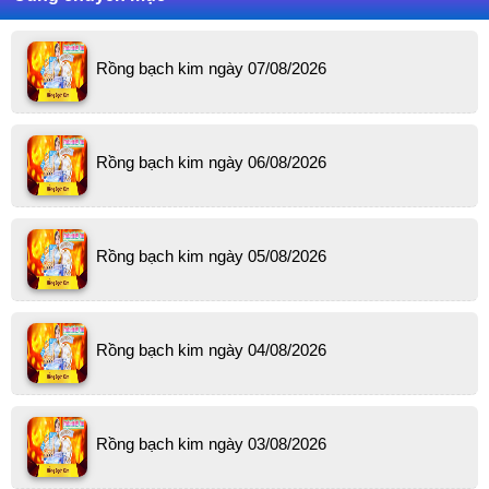
Rồng bạch kim ngày 07/08/2026
Rồng bạch kim ngày 06/08/2026
Rồng bạch kim ngày 05/08/2026
Rồng bạch kim ngày 04/08/2026
Rồng bạch kim ngày 03/08/2026