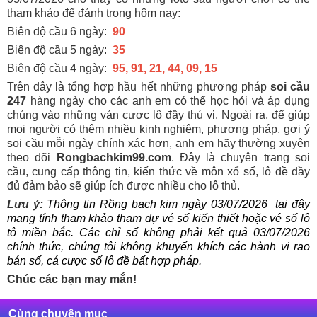
tham khảo để đánh trong hôm nay:
Biên độ cầu 6 ngày:
90
Biên độ cầu 5 ngày:
35
Biên độ cầu 4 ngày:
95, 91, 21, 44, 09, 15
Trên đây là tổng hợp hầu hết những phương pháp
soi cầu
247
hàng ngày cho các anh em có thể học hỏi và áp dụng
chúng vào những ván cược lô đầy thú vị. Ngoài ra, để giúp
mọi người có thêm nhiều kinh nghiệm, phương pháp, gợi ý
soi cầu mỗi ngày chính xác hơn, anh em hãy thường xuyên
theo dõi
Rongbachkim99.com
. Đây là chuyên trang soi
cầu, cung cấp thông tin, kiến thức về môn xổ số, lô đề đầy
đủ đảm bảo sẽ giúp ích được nhiều cho lô thủ.
Lưu ý:
Thông tin
Rồng bạch kim ngày 03/07/2026
tại đây
mang tính tham khảo tham dự vé số kiến thiết hoặc vé số lô
tô miền bắc. Các chỉ số không phải kết quả 03/07/2026
chính thức, chúng tôi không khuyến khích các hành vi rao
bán số, cá cược số lô đề bất hợp pháp.
Chúc các bạn may mắn!
Cùng chuyên mục