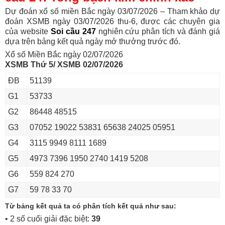
Dự đoán xổ số miền Bắc ngày 03/07/2026 – Tham khảo dự
đoán XSMB ngày 03/07/2026 thu-6, được các chuyên gia
của website
Soi cầu 247
nghiên cứu phân tích và đánh giá
dựa trên bảng kết quả ngày mở thưởng trước đó.
Xổ số Miền Bắc ngày 02/07/2026
XSMB Thứ 5/ XSMB 02/07/2026
ĐB
51139
G1
53733
G2
86448
48515
G3
07052
19022
53831
65638
24025
05951
G4
3115
9949
8111
1689
G5
4973
7396
1950
2740
1419
5208
G6
559
824
270
G7
59
78
33
70
Từ bảng kết quả ta có phân tích kết quả như sau:
• 2 số cuối giải đặc biệt:
39