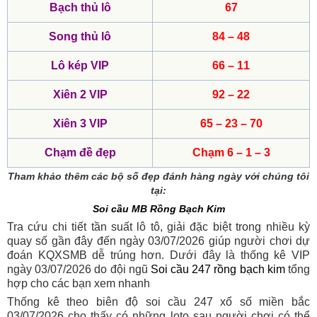
Bạch thủ lô
67
Song thủ lô
84 – 48
Lô kép VIP
66 – 11
Xiên 2 VIP
92 – 22
Xiên 3 VIP
65 – 23 – 70
Chạm đề đẹp
Chạm 6 – 1 – 3
Tham khảo thêm các bộ số đẹp đánh hàng ngày với chúng tôi
tại:
Soi cầu MB Rồng Bạch Kim
Tra cứu chi tiết tần suất lô tô, giải đặc biệt trong nhiều kỳ
quay số gần đây đến ngày 03/07/2026 giúp người chơi dự
đoán KQXSMB dễ trúng hơn. Dưới đây là thống kê VIP
ngày 03/07/2026 do đội ngũ
Soi cầu 247 rồng bạch kim
tổng
hợp cho các bạn xem nhanh
Thống kê theo biên độ soi cầu 247 xổ số miền bắc
03/07/2026 cho thấy có những loto sau người chơi có thể