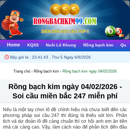
Home
KQXS
Nuôi Lô Khung
Rồng bạch kim
Quay
Bây giờ là :
23:41:43 , Thứ 5 Ngày 6/8/2026
Trang chủ
›
Rồng bạch kim
›
Rồng bạch kim ngày 04/02/2026
Rồng bạch kim ngày 04/02/2026 -
Soi cầu miền bắc 247 miễn phí
Nếu là một tay chơi lô đề chính hiệu mà chưa biết đến các
phương pháp soi cầu 247 thì đúng là thiếu sót lớn. Phân
tích và dự đoán lô đề càng chuẩn thì cơ hội anh em ăn tiền
nhà cái càng cao. Vậy, làm cách nào để phân tích đến đâu