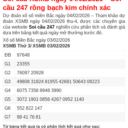
cầu 247 rồng bạch kim chính xác
Dự đoán xổ số miền Bắc ngày 04/02/2026 – Tham khảo dự
đoán XSMB ngày 04/02/2026 thu-4, được các chuyên gia
của website
Soi cầu 247
nghiên cứu phân tích và đánh giá
dựa trên bảng kết quả ngày mở thưởng trước đó.
Xổ số Miền Bắc ngày 03/02/2026
XSMB Thứ 3/ XSMB 03/02/2026
ĐB
97648
G1
23355
G2
76097
20928
G3
49808
31824
81955
42681
50643
08223
G4
6075
7356
9948
3990
G5
3072
1901
0856
4267
0952
1140
G6
552
822
147
G7
98
41
76
81
Từ bảng kết quả ta có phân tích kết quả như sau: