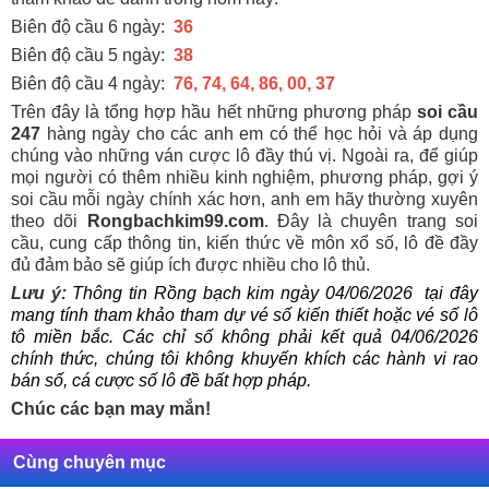
Biên độ cầu 6 ngày:
36
Biên độ cầu 5 ngày:
38
Biên độ cầu 4 ngày:
76, 74, 64, 86, 00, 37
Trên đây là tổng hợp hầu hết những phương pháp
soi cầu
247
hàng ngày cho các anh em có thể học hỏi và áp dụng
chúng vào những ván cược lô đầy thú vị. Ngoài ra, để giúp
mọi người có thêm nhiều kinh nghiệm, phương pháp, gợi ý
soi cầu mỗi ngày chính xác hơn, anh em hãy thường xuyên
theo dõi
Rongbachkim99.com
. Đây là chuyên trang soi
cầu, cung cấp thông tin, kiến thức về môn xổ số, lô đề đầy
đủ đảm bảo sẽ giúp ích được nhiều cho lô thủ.
Lưu ý:
Thông tin
Rồng bạch kim ngày 04/06/2026
tại đây
mang tính tham khảo tham dự vé số kiến thiết hoặc vé số lô
tô miền bắc. Các chỉ số không phải kết quả 04/06/2026
chính thức, chúng tôi không khuyến khích các hành vi rao
bán số, cá cược số lô đề bất hợp pháp.
Chúc các bạn may mắn!
Cùng chuyên mục