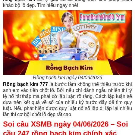
khảo bộ lô đẹp. Tìm hiểu ngay nhé!
Rồng bạch kim ngày 04/06/2026
Rồng bạch kim 777
là bước làm không thể thiếu trước khi
anh em vào tiền chốt lô. Bởi nếu chỉ đánh ngẫu nhiên thì tỷ
lệ nổ rất thấp mà phải có lập luận rõ ràng. Cách lập luận sẽ
dựa trên kết quả về số của nhiều kỳ trước đây để tìm quy
luật. Nếu phát hiện được quy luật nổ số lặp đi lặp lại nhiều
lần thì cơ hội chốt lô đẹp rất cao
Soi cầu XSMB ngày 04/06/2026 – Soi
cầu 247 rồng bạch kim chính xác