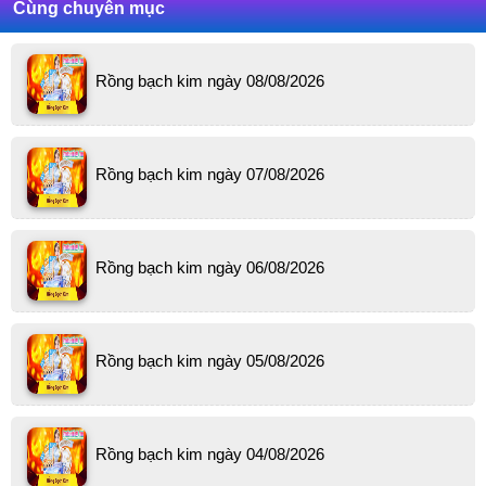
Cùng chuyên mục
Rồng bạch kim ngày 08/08/2026
Rồng bạch kim ngày 07/08/2026
Rồng bạch kim ngày 06/08/2026
Rồng bạch kim ngày 05/08/2026
Rồng bạch kim ngày 04/08/2026