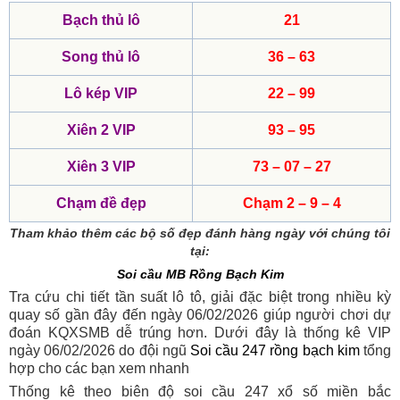
Bạch thủ lô
21
Song thủ lô
36 – 63
Lô kép VIP
22 – 99
Xiên 2 VIP
93 – 95
Xiên 3 VIP
73 – 07 – 27
Chạm đề đẹp
Chạm 2 – 9 – 4
Tham khảo thêm các bộ số đẹp đánh hàng ngày với chúng tôi
tại:
Soi cầu MB Rồng Bạch Kim
Tra cứu chi tiết tần suất lô tô, giải đặc biệt trong nhiều kỳ
quay số gần đây đến ngày 06/02/2026 giúp người chơi dự
đoán KQXSMB dễ trúng hơn. Dưới đây là thống kê VIP
ngày 06/02/2026 do đội ngũ
Soi cầu 247 rồng bạch kim
tổng
hợp cho các bạn xem nhanh
Thống kê theo biên độ soi cầu 247 xổ số miền bắc