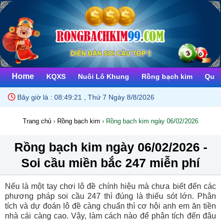
Home
KQXS
Nuôi Lô Khung
Rồng bạch kim
Quay
Bây giờ là :
08:49:21 , Thứ 7 Ngày 8/8/2026
Trang chủ
›
Rồng bạch kim
›
Rồng bạch kim ngày 06/02/2026
Rồng bạch kim ngày 06/02/2026 -
Soi cầu miền bắc 247 miễn phí
Nếu là một tay chơi lô đề chính hiệu mà chưa biết đến các
phương pháp soi cầu 247 thì đúng là thiếu sót lớn. Phân
tích và dự đoán lô đề càng chuẩn thì cơ hội anh em ăn tiền
nhà cái càng cao. Vậy, làm cách nào để phân tích đến đâu