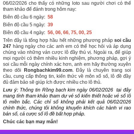
06/02/2026 cho thấy có những loto sau người chơi có thể
tham khảo để đánh trong hôm nay:
Biên độ cầu 6 ngày:
58
Biên độ cầu 5 ngày:
39
Biên độ cầu 4 ngày:
56, 06, 66, 75, 00, 25
Trên đây là tổng hợp hầu hết những phương pháp
soi cầu
247
hàng ngày cho các anh em có thể học hỏi và áp dụng
chúng vào những ván cược lô đầy thú vị. Ngoài ra, để giúp
mọi người có thêm nhiều kinh nghiệm, phương pháp, gợi ý
soi cầu mỗi ngày chính xác hơn, anh em hãy thường xuyên
theo dõi
Rongbachkim99.com
. Đây là chuyên trang soi
cầu, cung cấp thông tin, kiến thức về môn xổ số, lô đề đầy
đủ đảm bảo sẽ giúp ích được nhiều cho lô thủ.
Lưu ý:
Thông tin
Rồng bạch kim ngày 06/02/2026
tại đây
mang tính tham khảo tham dự vé số kiến thiết hoặc vé số lô
tô miền bắc. Các chỉ số không phải kết quả 06/02/2026
chính thức, chúng tôi không khuyến khích các hành vi rao
bán số, cá cược số lô đề bất hợp pháp.
Chúc các bạn may mắn!