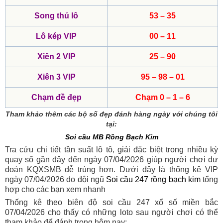
Song thủ lô
53 – 35
Lô kép VIP
00 – 11
Xiên 2 VIP
25 – 90
Xiên 3 VIP
95 – 98 – 01
Chạm đề đẹp
Chạm 0 – 1 – 6
Tham khảo thêm các bộ số đẹp đánh hàng ngày với chúng tôi
tại:
Soi cầu MB Rồng Bạch Kim
Tra cứu chi tiết tần suất lô tô, giải đặc biệt trong nhiều kỳ
quay số gần đây đến ngày 07/04/2026 giúp người chơi dự
đoán KQXSMB dễ trúng hơn. Dưới đây là thống kê VIP
ngày 07/04/2026 do đội ngũ
Soi cầu 247 rồng bạch kim
tổng
hợp cho các bạn xem nhanh
Thống kê theo biên độ soi cầu 247 xổ số miền bắc
07/04/2026 cho thấy có những loto sau người chơi có thể
tham khảo để đánh trong hôm nay: