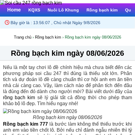
Home
KQXS
Nuôi Lô Khung
Rồng bạch kim
Quay
Bây giờ là :
13:56:08 , Chủ nhật Ngày 9/8/2026
Trang chủ
›
Rồng bạch kim
›
Rồng bạch kim ngày 08/06/2026
Rồng bạch kim ngày 08/06/2026
Nếu là một tay chơi lô đề chính hiệu mà chưa biết đến các
phương pháp soi cầu 247 thì đúng là thiếu sót lớn. Phân
tích và dự đoán lô đề càng chuẩn thì cơ hội anh em ăn tiền
nhà cái càng cao. Vậy, làm cách nào để phân tích đến đâu
là đúng đến đó dành cho người mới? Bài viết dưới đây của
rồng bạch kim
sẽ lý giải tất cả đồng thời cho phép tham
khảo bộ lô đẹp. Tìm hiểu ngay nhé!
Rồng bạch kim ngày 08/06/2026
Rồng bạch kim 777
là bước làm không thể thiếu trước khi
anh em vào tiền chốt lô. Bởi nếu chỉ đánh ngẫu nhiên thì tỷ