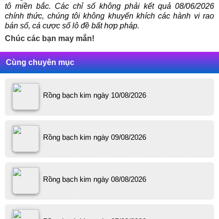
tô miền bắc. Các chỉ số không phải kết quả 08/06/2026
chính thức, chúng tôi không khuyến khích các hành vi rao
bán số, cá cược số lô đề bất hợp pháp.
Chúc các bạn may mắn!
Cùng chuyên mục
Rồng bạch kim ngày 10/08/2026
Rồng bạch kim ngày 09/08/2026
Rồng bạch kim ngày 08/08/2026