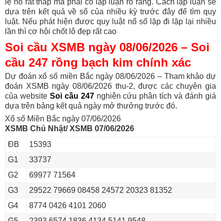
lệ nổ rất thấp mà phải có lập luận rõ ràng. Cách lập luận sẽ
dựa trên kết quả về số của nhiều kỳ trước đây để tìm quy
luật. Nếu phát hiện được quy luật nổ số lặp đi lặp lại nhiều
lần thì cơ hội chốt lô đẹp rất cao
Soi cầu XSMB ngày 08/06/2026 – Soi
cầu 247 rồng bạch kim chính xác
Dự đoán xổ số miền Bắc ngày 08/06/2026 – Tham khảo dự
đoán XSMB ngày 08/06/2026 thu-2, được các chuyên gia
của website
Soi cầu 247
nghiên cứu phân tích và đánh giá
dựa trên bảng kết quả ngày mở thưởng trước đó.
Xổ số Miền Bắc ngày 07/06/2026
XSMB Chủ Nhật/ XSMB 07/06/2026
ĐB
15393
G1
33737
G2
69977
71564
G3
29522
79669
08458
24572
20323
81352
G4
8774
0426
4101
2060
G5
2393
6574
1836
4134
5141
9548