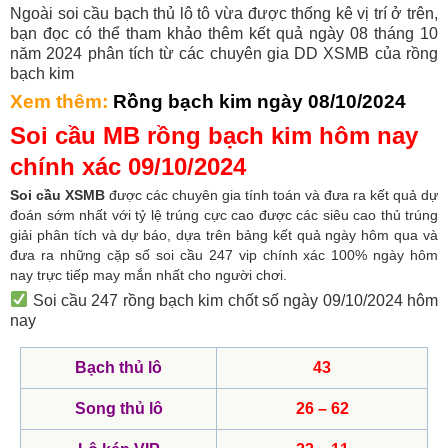
Ngoài soi cầu bạch thủ lô tô vừa được thống kê vị trí ở trên,
bạn đọc có thể tham khảo thêm kết quả ngày 08 tháng 10
năm 2024 phân tích từ các chuyên gia DD XSMB của rồng
bạch kim
Xem thêm:
Rồng bạch kim ngày 08/10/2024
Soi cầu MB rồng bạch kim hôm nay
chính xác 09/10/2024
Soi cầu XSMB
được các chuyên gia tính toán và đưa ra kết quả dự
đoán sớm nhất với tỷ lệ trúng cực cao được các siêu cao thủ trúng
giải phân tích và dự báo, dựa trên bảng kết quả ngày hôm qua và
đưa ra những cặp số soi cầu 247 vip chính xác 100% ngày hôm
nay trực tiếp may mắn nhất cho người chơi.
Soi cầu 247 rồng bạch kim chốt số ngày 09/10/2024 hôm
nay
Bạch thủ lô
43
Song thủ lô
26 – 62