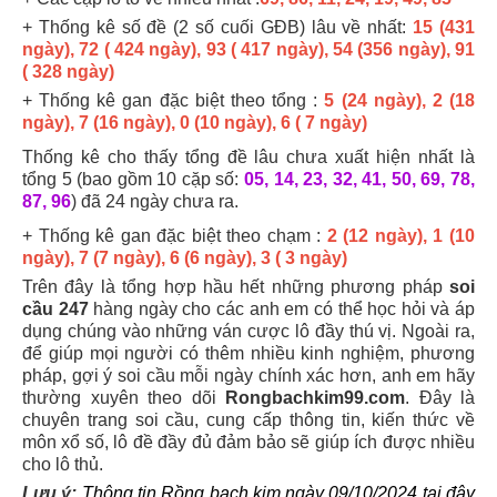
+ Thống kê số đề (2 số cuối GĐB) lâu về nhất:
15 (431
ngày), 72 ( 424 ngày), 93 ( 417 ngày), 54 (356 ngày), 91
( 328 ngày)
+ Thống kê gan đặc biệt theo tổng :
5 (24 ngày), 2 (18
ngày), 7 (16 ngày), 0 (10 ngày), 6 ( 7 ngày)
Thống kê cho thấy tổng đề lâu chưa xuất hiện nhất là
tổng 5 (bao gồm 10 cặp số:
05, 14, 23, 32, 41, 50, 69, 78,
87, 96
) đã 24 ngày chưa ra.
+ Thống kê gan đặc biệt theo chạm :
2 (12 ngày), 1 (10
ngày), 7 (7 ngày), 6 (6 ngày), 3 ( 3 ngày)
Trên đây là tổng hợp hầu hết những phương pháp
soi
cầu 247
hàng ngày cho các anh em có thể học hỏi và áp
dụng chúng vào những ván cược lô đầy thú vị. Ngoài ra,
để giúp mọi người có thêm nhiều kinh nghiệm, phương
pháp, gợi ý soi cầu mỗi ngày chính xác hơn, anh em hãy
thường xuyên theo dõi
Rongbachkim99.com
. Đây là
chuyên trang soi cầu, cung cấp thông tin, kiến thức về
môn xổ số, lô đề đầy đủ đảm bảo sẽ giúp ích được nhiều
cho lô thủ.
Lưu ý:
Thông tin
Rồng bạch kim ngày 09/10/2024
tại đây