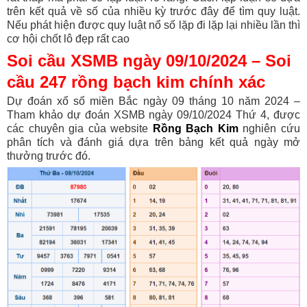
trên kết quả về số của nhiều kỳ trước đây để tìm quy luật.
Nếu phát hiện được quy luật nổ số lặp đi lặp lại nhiều lần thì
cơ hội chốt lô đẹp rất cao
Soi cầu XSMB ngày 09/10/2024 – Soi
cầu 247 rồng bạch kim chính xác
Dự đoán xổ số miền Bắc ngày 09 tháng 10 năm 2024 –
Tham khảo dự đoán XSMB ngày 09/10/2024 Thứ 4, được
các chuyên gia của website
Rồng Bạch Kim
nghiên cứu
phân tích và đánh giá dựa trên bảng kết quả ngày mở
thưởng trước đó.