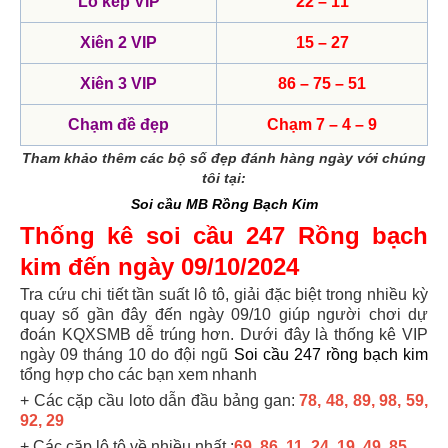
Lô kép VIP
22 – 11
Xiên 2 VIP
15 – 27
Xiên 3 VIP
86 – 75 – 51
Chạm đề đẹp
Chạm 7 – 4 – 9
Tham khảo thêm các bộ số đẹp đánh hàng ngày với chúng
tôi tại:
Soi cầu MB Rồng Bạch Kim
Thống kê soi cầu 247 Rồng bạch
kim đến ngày 09/10/2024
Tra cứu chi tiết tần suất lô tô, giải đặc biệt trong nhiều kỳ
quay số gần đây đến ngày 09/10 giúp người chơi dự
đoán KQXSMB dễ trúng hơn. Dưới đây là thống kê VIP
ngày 09 tháng 10 do đội ngũ
Soi cầu 247 rồng bạch kim
tổng hợp cho các bạn xem nhanh
+ Các cặp cầu loto dẫn đầu bảng gan:
78, 48, 89, 98, 59,
92, 29
+ Các cặp lô tô về nhiều nhất :
69, 86, 11, 24, 19, 49, 85