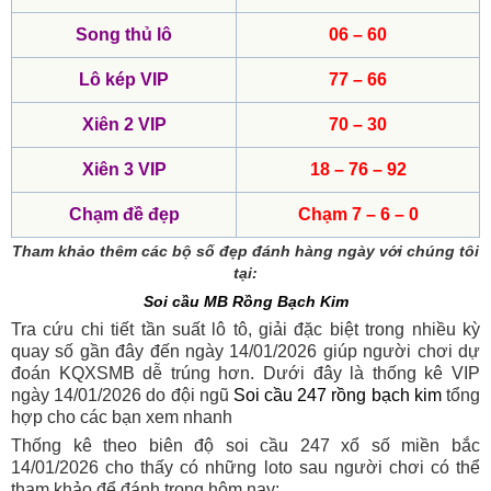
Song thủ lô
06 – 60
Lô kép VIP
77 – 66
Xiên 2 VIP
70 – 30
Xiên 3 VIP
18 – 76 – 92
Chạm đề đẹp
Chạm 7 – 6 – 0
Tham khảo thêm các bộ số đẹp đánh hàng ngày với chúng tôi
tại:
Soi cầu MB Rồng Bạch Kim
Tra cứu chi tiết tần suất lô tô, giải đặc biệt trong nhiều kỳ
quay số gần đây đến ngày 14/01/2026 giúp người chơi dự
đoán KQXSMB dễ trúng hơn. Dưới đây là thống kê VIP
ngày 14/01/2026 do đội ngũ
Soi cầu 247 rồng bạch kim
tổng
hợp cho các bạn xem nhanh
Thống kê theo biên độ soi cầu 247 xổ số miền bắc
14/01/2026 cho thấy có những loto sau người chơi có thể
tham khảo để đánh trong hôm nay: