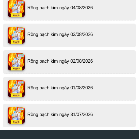
Rồng bạch kim ngày 04/08/2026
Rồng bạch kim ngày 03/08/2026
Rồng bạch kim ngày 02/08/2026
Rồng bạch kim ngày 01/08/2026
Rồng bạch kim ngày 31/07/2026