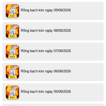
Rồng bạch kim ngày 09/08/2026
Rồng bạch kim ngày 08/08/2026
Rồng bạch kim ngày 07/08/2026
Rồng bạch kim ngày 06/08/2026
Rồng bạch kim ngày 05/08/2026