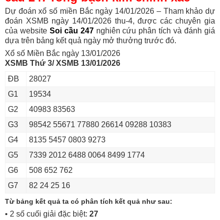
Dự đoán xổ số miền Bắc ngày 14/01/2026 – Tham khảo dự
đoán XSMB ngày 14/01/2026 thu-4, được các chuyên gia
của website
Soi cầu 247
nghiên cứu phân tích và đánh giá
dựa trên bảng kết quả ngày mở thưởng trước đó.
Xổ số Miền Bắc ngày 13/01/2026
XSMB Thứ 3/ XSMB 13/01/2026
ĐB
28027
G1
19534
G2
40983
83563
G3
98542
55671
77880
26614
09288
10383
G4
8135
5457
0803
9273
G5
7339
2012
6488
0064
8499
1774
G6
508
652
762
G7
82
24
25
16
Từ bảng kết quả ta có phân tích kết quả như sau:
• 2 số cuối giải đặc biệt:
27