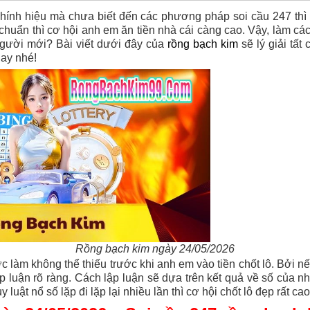
chính hiệu mà chưa biết đến các phương pháp soi cầu 247 thì 
 chuẩn thì cơ hội anh em ăn tiền nhà cái càng cao. Vậy, làm cá
gười mới? Bài viết dưới đây của
rồng bạch kim
sẽ lý giải tất
gay nhé!
Rồng bạch kim ngày 24/05/2026
c làm không thể thiếu trước khi anh em vào tiền chốt lô. Bởi nế
ập luận rõ ràng. Cách lập luận sẽ dựa trên kết quả về số của n
 luật nổ số lặp đi lặp lại nhiều lần thì cơ hội chốt lô đẹp rất cao