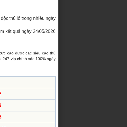
độc thủ lô trong nhiều ngày
hêm kết quả ngày 24/05/2026
 cực cao được các siêu cao thủ
ầu 247 vip chính xác 100% ngày
2
3
5