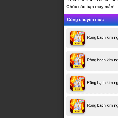
Chúc các bạn may mắn!
Cùng chuyên mục
Rồng bạch kim ng
Rồng bạch kim ng
Rồng bạch kim ng
Rồng bạch kim ng