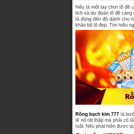
Nếu là một tay chơi lô đề 
tích và dự đoán lô đề càng
là đúng đến đó dành cho n
khảo bộ lô đẹp. Tìm hiểu n
Rồng bạch kim 777
là bướ
lệ nổ rất thấp mà phải có l
luật. Nếu phát hiện được quy