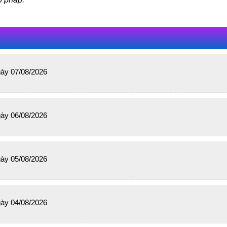
ày 07/08/2026
ày 06/08/2026
ày 05/08/2026
ày 04/08/2026