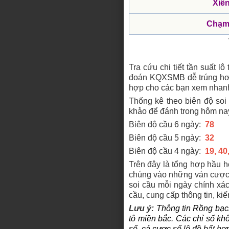
Xiên
Chạm
Tra cứu chi tiết tần suất l
đoán KQXSMB dễ trúng hơn
hợp cho các bạn xem nhan
Thống kê theo biên độ soi
khảo để đánh trong hôm na
Biên độ cầu 6 ngày:
78
Biên độ cầu 5 ngày:
32
Biên độ cầu 4 ngày:
19, 40,
Trên đây là tổng hợp hầu
chúng vào những ván cược l
soi cầu mỗi ngày chính xá
cầu, cung cấp thông tin, ki
Lưu ý:
Thông tin
Rồng bạc
tô miền bắc. Các chỉ số kh
số, cá cược số lô đề bất h