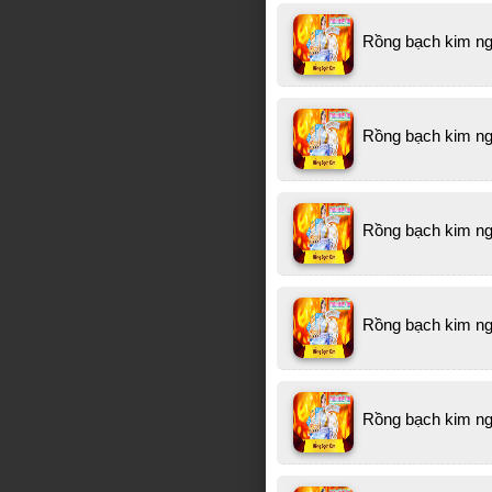
Rồng bạch kim ng
Rồng bạch kim ng
Rồng bạch kim ng
Rồng bạch kim ng
Rồng bạch kim ng