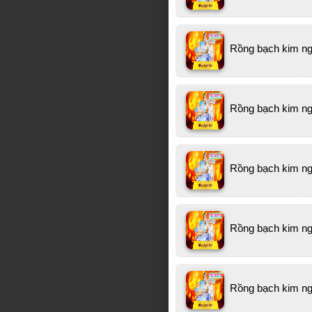
Rồng bạch kim ng
Rồng bạch kim ng
Rồng bạch kim ng
Rồng bạch kim ng
Rồng bạch kim ng