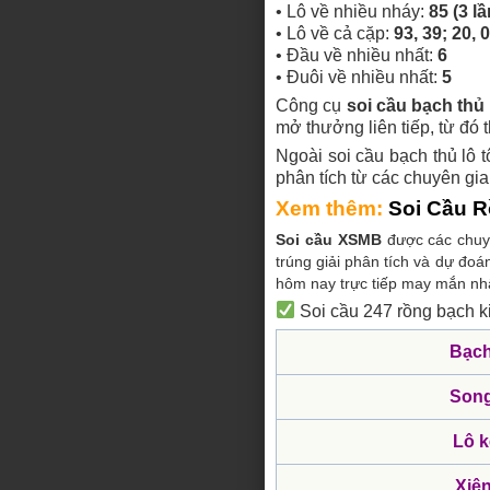
• Lô về nhiều nháy:
85 (3 lầ
• Lô về cả cặp:
93, 39; 20, 0
• Đầu về nhiều nhất:
6
• Đuôi về nhiều nhất:
5
Công cụ
soi cầu bạch thủ
mở thưởng liên tiếp, từ đó 
Ngoài soi cầu bạch thủ lô 
phân tích từ các chuyên g
Xem thêm:
Soi Cầu 
Soi cầu XSMB
được các chuyê
trúng giải phân tích và dự đo
hôm nay trực tiếp may mắn nhấ
Soi cầu 247 rồng bạch k
Bạch
Song
Lô k
Xiên