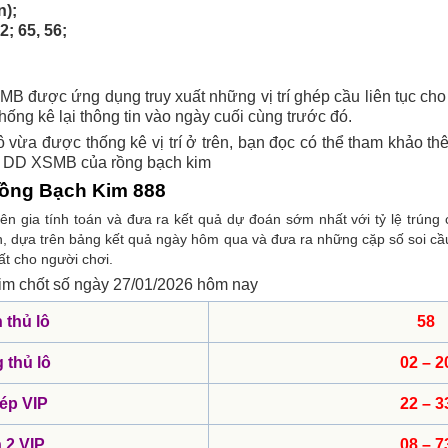
n);
2; 65, 56;
MB được ứng dụng truy xuất những vị trí ghép cầu liên tục cho 
thống kê lại thông tin vào ngày cuối cùng trước đó.
tô vừa được thống kê vị trí ở trên, bạn đọc có thể tham khảo t
ia DD XSMB của rồng bạch kim
Rồng Bạch Kim 888
n gia tính toán và đưa ra kết quả dự đoán sớm nhất với tỷ lệ trúng
án, dựa trên bảng kết quả ngày hôm qua và đưa ra những cặp số soi c
t cho người chơi.
im chốt số ngày 27/01/2026 hôm nay
 thủ lô
58
 thủ lô
02 – 2
ép VIP
22 – 3
 2 VIP
08 – 7