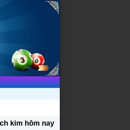
ạch kim hôm nay