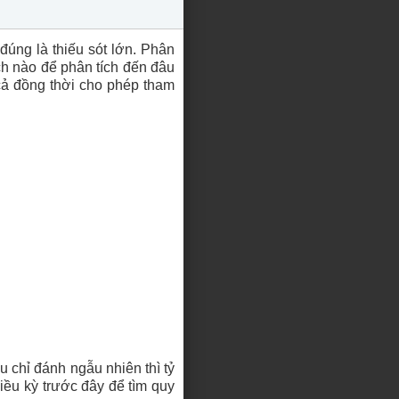
đúng là thiếu sót lớn. Phân
ch nào để phân tích đến đâu
 cả đồng thời cho phép tham
u chỉ đánh ngẫu nhiên thì tỷ
hiều kỳ trước đây để tìm quy