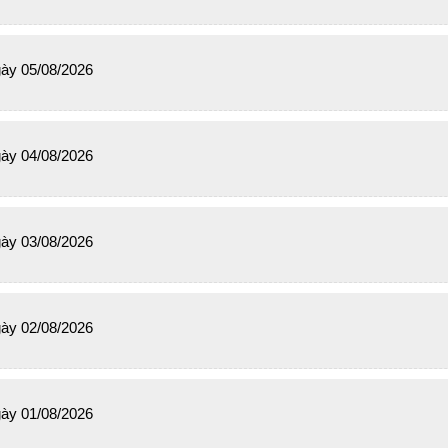
ày 05/08/2026
ày 04/08/2026
ày 03/08/2026
ày 02/08/2026
ày 01/08/2026