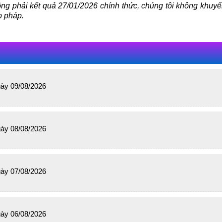
ông phải kết quả 27/01/2026 chính thức, chúng tôi không khuyế
ợp pháp.
ày 09/08/2026
ày 08/08/2026
ày 07/08/2026
ày 06/08/2026