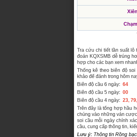
Xiên
Chạm
Tra cứu chi tiết tần suất l
đoán KQXSMB dễ trúng hơn
hợp cho các bạn xem nhan
Thống kê theo biên độ soi
khảo để đánh trong hôm na
Biên độ cầu 6 ngày:
64
Biên độ cầu 5 ngày:
00
Biên độ cầu 4 ngày:
23, 79,
Trên đây là tổng hợp hầu
chúng vào những ván cược l
soi cầu mỗi ngày chính xá
cầu, cung cấp thông tin, ki
Lưu ý:
Thông tin
Rồng bạc