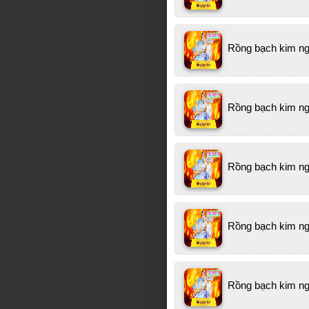
Rồng bạch kim ng
Rồng bạch kim ng
Rồng bạch kim ng
Rồng bạch kim ng
Rồng bạch kim ng