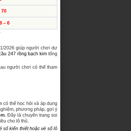
 70
8 – 6
:
1/01/2026 giúp người chơi dự
cầu 247 rồng bạch kim
tổng
sau người chơi có thể tham
 có thể học hỏi và áp dụng
 nghiệm, phương pháp, gợi ý
om
. Đây là chuyên trang soi
ều cho lô thủ.
 số kiến thiết hoặc vé số lô