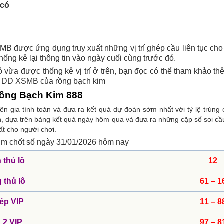
 có
MB được ứng dụng truy xuất những vị trí ghép cầu liên tục cho 
thống kê lại thông tin vào ngày cuối cùng trước đó.
tô vừa được thống kê vị trí ở trên, bạn đọc có thể tham khảo t
ia DD XSMB của rồng bạch kim
Rồng Bạch Kim 888
n gia tính toán và đưa ra kết quả dự đoán sớm nhất với tỷ lệ trúng
án, dựa trên bảng kết quả ngày hôm qua và đưa ra những cặp số soi c
t cho người chơi.
im chốt số ngày 31/01/2026 hôm nay
 thủ lô
12
 thủ lô
61 – 1
ép VIP
11 – 8
 2 VIP
97 – 8