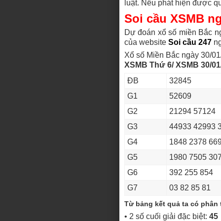
luật. Nếu phát hiện được quy
Soi cầu XSMB ngà
Dự đoán xổ số miền Bắc n
của website
Soi cầu 247
ng
Xổ số Miền Bắc ngày 30/01
XSMB Thứ 6/ XSMB 30/01
ĐB
32845
G1
52609
G2
21294
57124
G3
44933
42993
G4
1848
2378
66
G5
1980
7505
30
G6
392
255
854
G7
03
82
85
81
Từ bảng kết quả ta có phân 
• 2 số cuối giải đặc biệt:
45