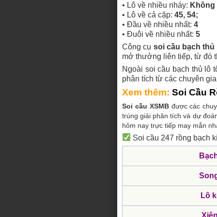
• Lô về nhiều nháy:
Không
• Lô về cả cặp:
45, 54;
• Đầu về nhiều nhất:
4
• Đuôi về nhiều nhất:
5
Công cụ
soi cầu bạch thủ
mở thưởng liên tiếp, từ đó 
Ngoài soi cầu bạch thủ lô 
phân tích từ các chuyên g
Xem thêm:
Soi Cầu 
Soi cầu XSMB
được các chuyê
trúng giải phân tích và dự đo
hôm nay trực tiếp may mắn nhấ
Soi cầu 247 rồng bạch k
Bạch
Song
Lô k
Xiên