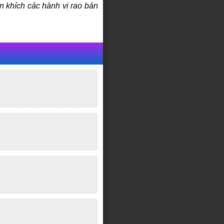
n khích các hành vi rao bán