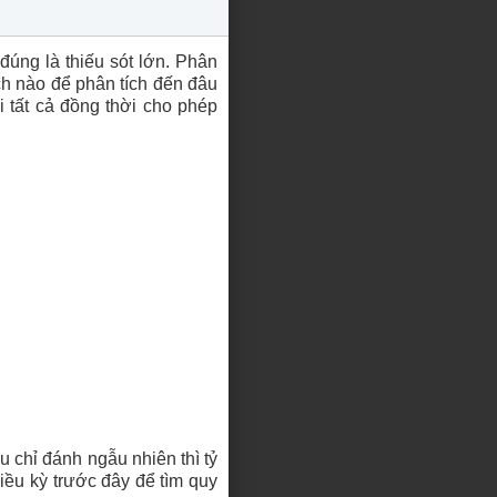
đúng là thiếu sót lớn. Phân
ch nào để phân tích đến đâu
i tất cả đồng thời cho phép
u chỉ đánh ngẫu nhiên thì tỷ
hiều kỳ trước đây để tìm quy