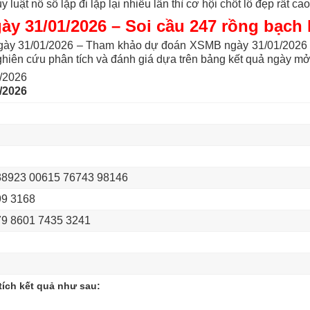
 luật nổ số lặp đi lặp lại nhiều lần thì cơ hội chốt lô đẹp rất cao
y 31/01/2026 – Soi cầu 247 rồng bạch 
gày 31/01/2026 – Tham khảo dự đoán XSMB ngày 31/01/2026 t
hiên cứu phân tích và đánh giá dựa trên bảng kết quả ngày mở
/2026
/2026
38923
00615
76743
98146
99
3168
79
8601
7435
3241
tích kết quả như sau: