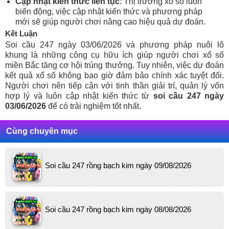
Cập nhật kiến thức liên tục
: Thị trường xổ số luôn
biến động, việc cập nhật kiến thức và phương pháp
mới sẽ giúp người chơi nâng cao hiệu quả dự đoán.
Kết Luận
Soi cầu 247 ngày 03/06/2026 và phương pháp nuôi lô
khung là những công cụ hữu ích giúp người chơi xổ số
miền Bắc tăng cơ hội trúng thưởng. Tuy nhiên, việc dự đoán
kết quả xổ số không bao giờ đảm bảo chính xác tuyệt đối.
Người chơi nên tiếp cận với tinh thần giải trí, quản lý vốn
hợp lý và luôn cập nhật kiến thức từ
soi cầu 247 ngày
03/06/2026
để có trải nghiệm tốt nhất.
Cùng chuyên mục
Soi cầu 247 rồng bạch kim ngày 09/08/2026
Soi cầu 247 rồng bạch kim ngày 08/08/2026