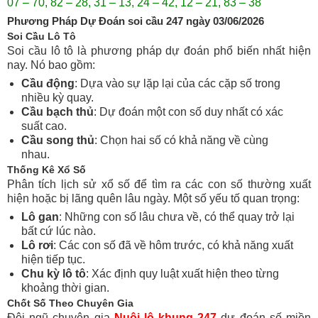
07 – 70, 82 – 28, 31 – 13, 24 – 42, 12 – 21, 83 – 38
Phương Pháp Dự Đoán soi cầu 247 ngày 03/06/2026
Soi Cầu Lô Tô
Soi cầu lô tô là phương pháp dự đoán phổ biến nhất hiện
nay. Nó bao gồm:
Cầu động
: Dựa vào sự lặp lại của các cặp số trong
nhiều kỳ quay.
Cầu bạch thủ
: Dự đoán một con số duy nhất có xác
suất cao.
Cầu song thủ
: Chọn hai số có khả năng về cùng
nhau.
Thống Kê Xổ Số
Phân tích lịch sử xổ số để tìm ra các con số thường xuất
hiện hoặc bị lãng quên lâu ngày. Một số yếu tố quan trọng:
Lô gan
: Những con số lâu chưa về, có thể quay trở lại
bất cứ lúc nào.
Lô rơi
: Các con số đã về hôm trước, có khả năng xuất
hiện tiếp tục.
Chu kỳ lô tô
: Xác định quy luật xuất hiện theo từng
khoảng thời gian.
Chốt Số Theo Chuyên Gia
Đội ngũ chuyên gia
Nuôi lô khung 247
dự đoán số miền