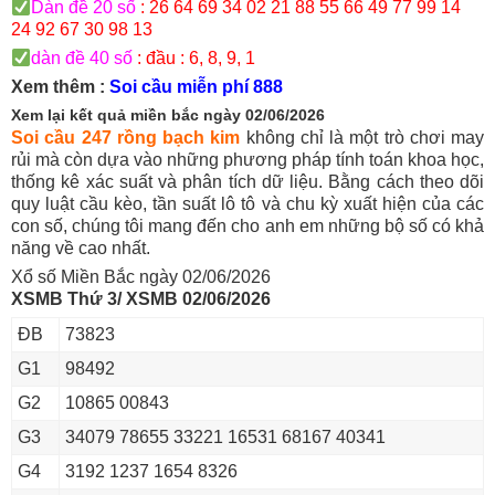
Dàn đề 20 số
:
26 64 69 34 02 21 88 55 66 49 77 99 14
24 92 67 30 98 13
dàn đề 40 số
:
đầu : 6, 8, 9, 1
Xem thêm :
Soi cầu miễn phí 888
Xem lại kết quả miền bắc ngày 02/06/2026
Soi cầu 247 rồng bạch kim
không chỉ là một trò chơi may
rủi mà còn dựa vào những phương pháp tính toán khoa học,
thống kê xác suất và phân tích dữ liệu. Bằng cách theo dõi
quy luật cầu kèo, tần suất lô tô và chu kỳ xuất hiện của các
con số, chúng tôi mang đến cho anh em những bộ số có khả
năng về cao nhất.
Xổ số Miền Bắc ngày 02/06/2026
XSMB Thứ 3/ XSMB 02/06/2026
ĐB
73823
G1
98492
G2
10865
00843
G3
34079
78655
33221
16531
68167
40341
G4
3192
1237
1654
8326