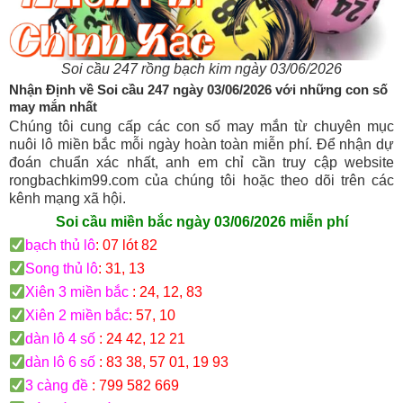
Soi cầu 247 rồng bạch kim ngày 03/06/2026
Nhận Định về Soi cầu 247 ngày 03/06/2026 với những con số
may mắn nhất
Chúng tôi cung cấp các con số may mắn từ chuyên mục
nuôi lô miền bắc mỗi ngày hoàn toàn miễn phí. Để nhận dự
đoán chuẩn xác nhất, anh em chỉ cần truy cập website
rongbachkim99.com của chúng tôi hoặc theo dõi trên các
kênh mạng xã hội.
Soi cầu miền bắc ngày 03/06/2026 miễn phí
bạch thủ lô
: 07
lót 82
Song thủ lô
: 31, 13
Xiên 3 miền bắc
: 24, 12, 83
Xiên 2 miền bắc
: 57, 10
dàn lô 4 số
: 24 42, 12 21
dàn lô 6 số
: 83 38, 57 01, 19 93
3 càng đề
: 799 582 669