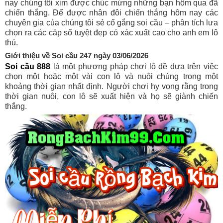
nay chúng tôi xim được chúc mừng những bạn hôm qua đã
chiến thắng. Để được nhân đôi chiến thắng hôm nay các
chuyên gia của chúng tôi sẻ cố gắng soi cầu – phân tích lưa
chọn ra các căp số tuyệt đẹp có xác xuất cao cho anh em lô
thủ.
Giới thiệu về
Soi cầu 247 ngày 03/06/2026
Soi cầu 888
là một phương pháp chơi lô đề dựa trên việc
chọn một hoặc một vài con lô và nuôi chúng trong một
khoảng thời gian nhất định. Người chơi hy vọng rằng trong
thời gian nuôi, con lô sẽ xuất hiện và họ sẽ giành chiến
thắng.