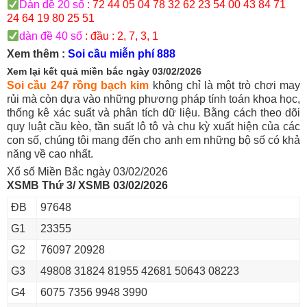
Dàn đề 20 số
:
72 44 05 04 78 32 62 23 54 00 43 84 71
24 64 19 80 25 51
dàn đề 40 số
:
đầu : 2, 7, 3, 1
Xem thêm :
Soi cầu miễn phí 888
Xem lại kết quả miền bắc ngày 03/02/2026
Soi cầu 247 rồng bạch kim
không chỉ là một trò chơi may
rủi mà còn dựa vào những phương pháp tính toán khoa học,
thống kê xác suất và phân tích dữ liệu. Bằng cách theo dõi
quy luật cầu kèo, tần suất lô tô và chu kỳ xuất hiện của các
con số, chúng tôi mang đến cho anh em những bộ số có khả
năng về cao nhất.
Xổ số Miền Bắc ngày 03/02/2026
XSMB Thứ 3/ XSMB 03/02/2026
ĐB
97648
G1
23355
G2
76097
20928
G3
49808
31824
81955
42681
50643
08223
G4
6075
7356
9948
3990