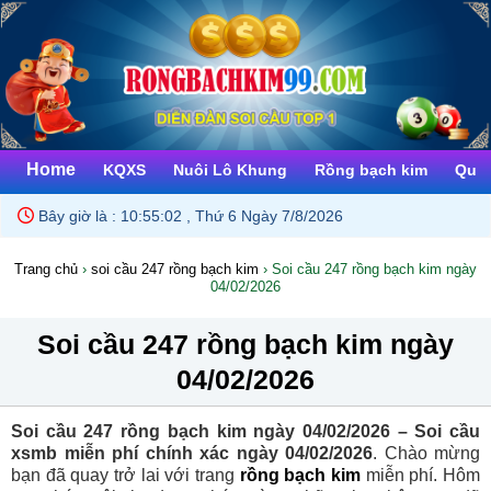
Home
KQXS
Nuôi Lô Khung
Rồng bạch kim
Quay
Bây giờ là :
10:55:02 , Thứ 6 Ngày 7/8/2026
Trang chủ
›
soi cầu 247 rồng bạch kim
›
Soi cầu 247 rồng bạch kim ngày
04/02/2026
Soi cầu 247 rồng bạch kim ngày
04/02/2026
Soi cầu 247 rồng bạch kim ngày 04/02/2026 – Soi cầu
xsmb miễn phí chính xác ngày 04/02/2026
. Chào mừng
bạn đã quay trở lai với trang
rồng bạch kim
miễn phí. Hôm