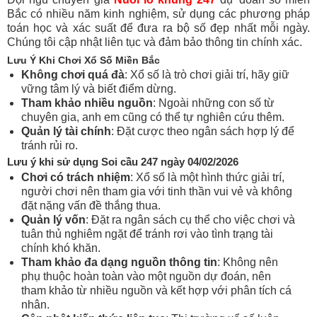
Bắc có nhiều năm kinh nghiệm, sử dụng các phương pháp
toán học và xác suất để đưa ra bộ số đẹp nhất mỗi ngày.
Chúng tôi cập nhật liên tục và đảm bảo thông tin chính xác.
Lưu Ý Khi Chơi Xổ Số Miền Bắc
Không chơi quá đà
: Xổ số là trò chơi giải trí, hãy giữ
vững tâm lý và biết điểm dừng.
Tham khảo nhiều nguồn
: Ngoài những con số từ
chuyên gia, anh em cũng có thể tự nghiên cứu thêm.
Quản lý tài chính
: Đặt cược theo ngân sách hợp lý để
tránh rủi ro.
Lưu ý khi sử dụng Soi cầu 247 ngày 04/02/2026
Chơi có trách nhiệm
: Xổ số là một hình thức giải trí,
người chơi nên tham gia với tinh thần vui vẻ và không
đặt nặng vấn đề thắng thua.
Quản lý vốn
: Đặt ra ngân sách cụ thể cho việc chơi và
tuân thủ nghiêm ngặt để tránh rơi vào tình trạng tài
chính khó khăn.
Tham khảo đa dạng nguồn thông tin
: Không nên
phụ thuộc hoàn toàn vào một nguồn dự đoán, nên
tham khảo từ nhiều nguồn và kết hợp với phân tích cá
nhân.