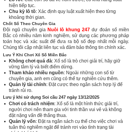
hiện tiếp tục.
Chu kỳ lô tô
: Xác định quy luật xuất hiện theo từng
khoảng thời gian.
Chốt Số Theo Chuyên Gia
Đội ngũ chuyên gia
N
u
ôi lô khung 247
dự đoán số miền
Bắc có nhiều năm kinh nghiệm, sử dụng các phương pháp
toán học và xác suất để đưa ra bộ số đẹp nhất mỗi ngày.
Chúng tôi cập nhật liên tục và đảm bảo thông tin chính xác.
Lưu Ý Khi Chơi Xổ Số Miền Bắc
Không chơi quá đà
: Xổ số là trò chơi giải trí, hãy giữ
vững tâm lý và biết điểm dừng.
Tham khảo nhiều nguồn
: Ngoài những con số từ
chuyên gia, anh em cũng có thể tự nghiên cứu thêm.
Quản lý tài chính
: Đặt cược theo ngân sách hợp lý để
tránh rủi ro.
Lưu ý khi sử dụng Soi cầu 247 ngày 13/12/2025
Chơi có trách nhiệm
: Xổ số là một hình thức giải trí,
người chơi nên tham gia với tinh thần vui vẻ và không
đặt nặng vấn đề thắng thua.
Quản lý vốn
: Đặt ra ngân sách cụ thể cho việc chơi và
tuân thủ nghiêm ngặt để tránh rơi vào tình trạng tài