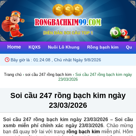
Home
KQXS
Nuôi Lô Khung
Rồng bạch kim
Quay
Bây giờ là :
01:24:08 , Chủ nhật Ngày 9/8/2026
Trang chủ
›
soi cầu 247 rồng bạch kim
›
Soi cầu 247 rồng bạch kim ngày
23/03/2026
Soi cầu 247 rồng bạch kim ngày
23/03/2026
Soi cầu 247 rồng bạch kim ngày 23/03/2026 – Soi cầu
xsmb miễn phí chính xác ngày 23/03/2026
. Chào mừng
bạn đã quay trở lai với trang
rồng bạch kim
miễn phí. Hôm