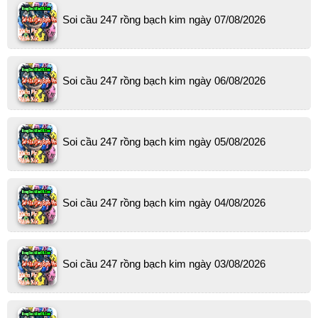
Soi cầu 247 rồng bạch kim ngày 07/08/2026
Soi cầu 247 rồng bạch kim ngày 06/08/2026
Soi cầu 247 rồng bạch kim ngày 05/08/2026
Soi cầu 247 rồng bạch kim ngày 04/08/2026
Soi cầu 247 rồng bạch kim ngày 03/08/2026