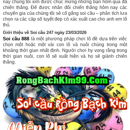
nay chúng tôi xim được chúc mừng những bạn hôm qua đã
chiến thắng. Để được nhân đôi chiến thắng hôm nay các
chuyên gia của chúng tôi sẻ cố gắng soi cầu – phân tích lưa
chọn ra các căp số tuyệt đẹp có xác xuất cao cho anh em lô
thủ.
Giới thiệu về
Soi cầu 247 ngày 23/03/2026
Soi cầu 888
là một phương pháp chơi lô đề dựa trên việc
chọn một hoặc một vài con lô và nuôi chúng trong một
khoảng thời gian nhất định. Người chơi hy vọng rằng trong
thời gian nuôi, con lô sẽ xuất hiện và họ sẽ giành chiến
thắng.