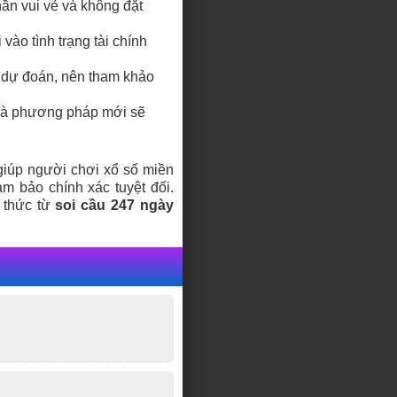
thần vui vẻ và không đặt
vào tình trạng tài chính
 dự đoán, nên tham khảo
c và phương pháp mới sẽ
giúp người chơi xổ số miền
m bảo chính xác tuyệt đối.
n thức từ
soi cầu 247 ngày