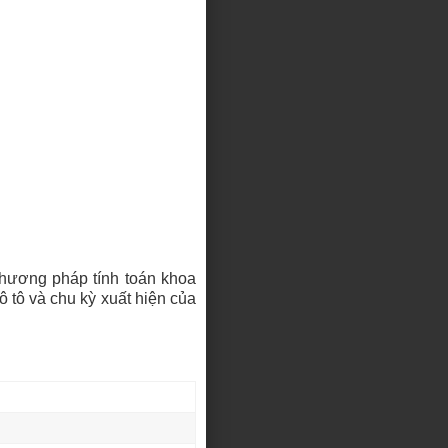
phương pháp tính toán khoa
ô tô và chu kỳ xuất hiện của