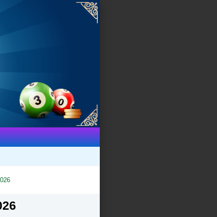
2026
026