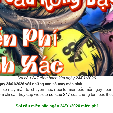
Soi cầu 247 rồng bạch kim ngày 24/01/2026
gày 24/01/2026 với những con số may mắn nhất
n số may mắn từ chuyên mục nuôi lô miền bắc mỗi ngày hoàn
m chỉ cần truy cập website
soi cầu 247
của chúng tôi hoặc the
Soi cầu miền bắc ngày 24/01/2026 miễn phí