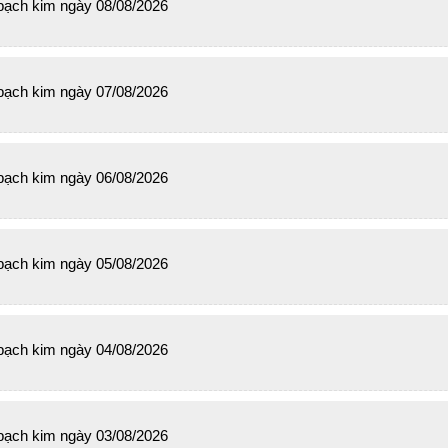
 bạch kim ngày 08/08/2026
 bạch kim ngày 07/08/2026
 bạch kim ngày 06/08/2026
 bạch kim ngày 05/08/2026
 bạch kim ngày 04/08/2026
 bạch kim ngày 03/08/2026