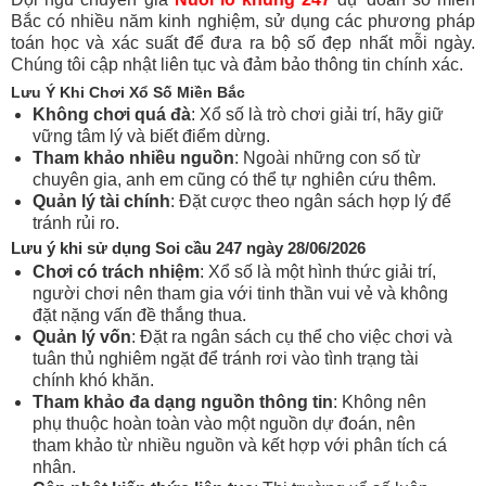
Bắc có nhiều năm kinh nghiệm, sử dụng các phương pháp
toán học và xác suất để đưa ra bộ số đẹp nhất mỗi ngày.
Chúng tôi cập nhật liên tục và đảm bảo thông tin chính xác.
Lưu Ý Khi Chơi Xổ Số Miền Bắc
Không chơi quá đà
: Xổ số là trò chơi giải trí, hãy giữ
vững tâm lý và biết điểm dừng.
Tham khảo nhiều nguồn
: Ngoài những con số từ
chuyên gia, anh em cũng có thể tự nghiên cứu thêm.
Quản lý tài chính
: Đặt cược theo ngân sách hợp lý để
tránh rủi ro.
Lưu ý khi sử dụng Soi cầu 247 ngày 28/06/2026
Chơi có trách nhiệm
: Xổ số là một hình thức giải trí,
người chơi nên tham gia với tinh thần vui vẻ và không
đặt nặng vấn đề thắng thua.
Quản lý vốn
: Đặt ra ngân sách cụ thể cho việc chơi và
tuân thủ nghiêm ngặt để tránh rơi vào tình trạng tài
chính khó khăn.
Tham khảo đa dạng nguồn thông tin
: Không nên
phụ thuộc hoàn toàn vào một nguồn dự đoán, nên
tham khảo từ nhiều nguồn và kết hợp với phân tích cá
nhân.