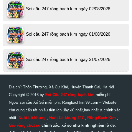
Soi cầu 247 rồng bạch kim ngày 02/08/2026
Soi cầu 247 rồng bạch kim ngày 01/08/2026
Soi cầu 247 rồng bạch kim ngày 31/07/2026
Địa chỉ: Thôn Thượng, Xã Cự Khê, Huyện Thanh Oai, Hà Nội
Copyright © 2016 by
Soi Cầu 247 rồng bạch kim
miễn phí –
Ngoài soi cầu Xổ Số miễn phí, Rongbachkim99.com – Website
còn cung cấp rất nhiều tiện ích đầy đủ nhất,hay nhất & chính xác
nhất.
Nuôi Lô khung
,
Nuôi Lô khung 247
,
Rồng Bạch Kim
,
Giờ vàng chốt số
chính xác, xổ số như kinh nghiệm lô đề,