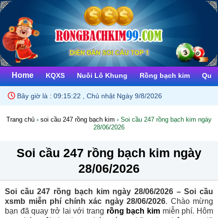
Home
KQXS
Nuôi Lô Khung
Rồng bạch kim
Quay
Bây giờ là :
09:15:22 , Chủ nhật Ngày 9/8/2026
Trang chủ
›
soi cầu 247 rồng bạch kim
›
Soi cầu 247 rồng bạch kim ngày
28/06/2026
Soi cầu 247 rồng bạch kim ngày
28/06/2026
Soi cầu 247 rồng bạch kim ngày 28/06/2026 – Soi cầu
xsmb miễn phí chính xác ngày 28/06/2026
. Chào mừng
bạn đã quay trở lai với trang
rồng bạch kim
miễn phí. Hôm