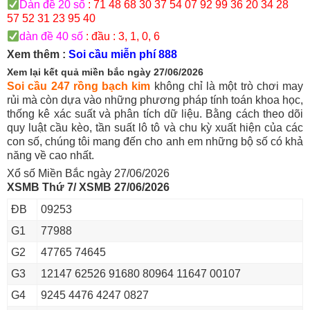
Dàn đề 20 số
:
71 48 68 30 37 54 07 92 99 36 20 34 28
57 52 31 23 95 40
dàn đề 40 số
:
đầu : 3, 1, 0, 6
Xem thêm :
Soi cầu miễn phí 888
Xem lại kết quả miền bắc ngày 27/06/2026
Soi cầu 247 rồng bạch kim
không chỉ là một trò chơi may
rủi mà còn dựa vào những phương pháp tính toán khoa học,
thống kê xác suất và phân tích dữ liệu. Bằng cách theo dõi
quy luật cầu kèo, tần suất lô tô và chu kỳ xuất hiện của các
con số, chúng tôi mang đến cho anh em những bộ số có khả
năng về cao nhất.
Xổ số Miền Bắc ngày 27/06/2026
XSMB Thứ 7/ XSMB 27/06/2026
ĐB
09253
G1
77988
G2
47765
74645
G3
12147
62526
91680
80964
11647
00107
G4
9245
4476
4247
0827