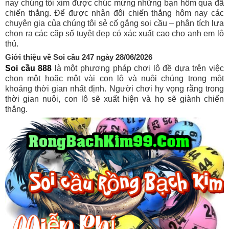
nay chúng tôi xim được chúc mừng những bạn hôm qua đã
chiến thắng. Để được nhân đôi chiến thắng hôm nay các
chuyên gia của chúng tôi sẻ cố gắng soi cầu – phân tích lưa
chọn ra các căp số tuyệt đẹp có xác xuất cao cho anh em lô
thủ.
Giới thiệu về
Soi cầu 247 ngày 28/06/2026
Soi cầu 888
là một phương pháp chơi lô đề dựa trên việc
chọn một hoặc một vài con lô và nuôi chúng trong một
khoảng thời gian nhất định. Người chơi hy vọng rằng trong
thời gian nuôi, con lô sẽ xuất hiện và họ sẽ giành chiến
thắng.