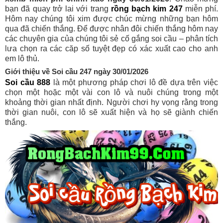
bạn đã quay trở lai với trang
rồng bạch kim 247
miễn phí.
Hôm nay chúng tôi xim được chúc mừng những bạn hôm
qua đã chiến thắng. Để được nhân đôi chiến thắng hôm nay
các chuyên gia của chúng tôi sẻ cố gắng soi cầu – phân tích
lưa chọn ra các căp số tuyệt đẹp có xác xuất cao cho anh
em lô thủ.
Giới thiệu về
Soi cầu 247 ngày 30/01/2026
Soi cầu 888
là một phương pháp chơi lô đề dựa trên việc
chọn một hoặc một vài con lô và nuôi chúng trong một
khoảng thời gian nhất định. Người chơi hy vọng rằng trong
thời gian nuôi, con lô sẽ xuất hiện và họ sẽ giành chiến
thắng.