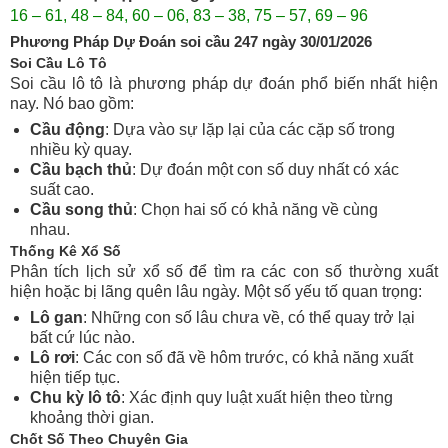
16 – 61, 48 – 84, 60 – 06, 83 – 38, 75 – 57, 69 – 96
Phương Pháp Dự Đoán soi cầu 247 ngày 30/01/2026
Soi Cầu Lô Tô
Soi cầu lô tô là phương pháp dự đoán phổ biến nhất hiện
nay. Nó bao gồm:
Cầu động
: Dựa vào sự lặp lại của các cặp số trong
nhiều kỳ quay.
Cầu bạch thủ
: Dự đoán một con số duy nhất có xác
suất cao.
Cầu song thủ
: Chọn hai số có khả năng về cùng
nhau.
Thống Kê Xổ Số
Phân tích lịch sử xổ số để tìm ra các con số thường xuất
hiện hoặc bị lãng quên lâu ngày. Một số yếu tố quan trọng:
Lô gan
: Những con số lâu chưa về, có thể quay trở lại
bất cứ lúc nào.
Lô rơi
: Các con số đã về hôm trước, có khả năng xuất
hiện tiếp tục.
Chu kỳ lô tô
: Xác định quy luật xuất hiện theo từng
khoảng thời gian.
Chốt Số Theo Chuyên Gia