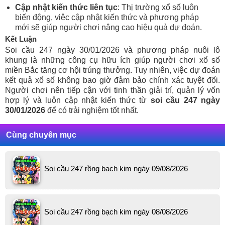
Cập nhật kiến thức liên tục
: Thị trường xổ số luôn
biến động, việc cập nhật kiến thức và phương pháp
mới sẽ giúp người chơi nâng cao hiệu quả dự đoán.
Kết Luận
Soi cầu 247 ngày 30/01/2026 và phương pháp nuôi lô
khung là những công cụ hữu ích giúp người chơi xổ số
miền Bắc tăng cơ hội trúng thưởng. Tuy nhiên, việc dự đoán
kết quả xổ số không bao giờ đảm bảo chính xác tuyệt đối.
Người chơi nên tiếp cận với tinh thần giải trí, quản lý vốn
hợp lý và luôn cập nhật kiến thức từ
soi cầu 247 ngày
30/01/2026
để có trải nghiệm tốt nhất.
Cùng chuyên mục
Soi cầu 247 rồng bạch kim ngày 09/08/2026
Soi cầu 247 rồng bạch kim ngày 08/08/2026