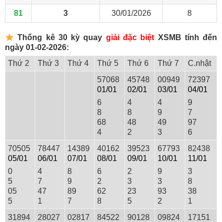
81
3
30/01/2026
8
Thống kê 30 kỳ quay
giải đặc biệt
XSMB tính đến
ngày 01-02-2026:
Thứ 2
Thứ 3
Thứ 4
Thứ 5
Thứ 6
Thứ 7
C.nhật
570
68
457
48
009
49
723
97
01/01
02/01
03/01
04/01
6
4
4
9
8
8
9
7
68
48
49
97
4
2
3
6
705
05
784
47
143
89
401
62
395
23
677
93
824
38
05/01
06/01
07/01
08/01
09/01
10/01
11/01
0
4
8
6
2
9
3
5
7
9
2
3
3
8
05
47
89
62
23
93
38
5
1
7
8
5
2
1
318
94
280
27
028
17
845
22
901
28
098
24
171
51