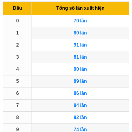
Đầu
Tổng số lần xuất hiện
0
70 lần
1
80 lần
2
91 lần
3
81 lần
4
90 lần
5
89 lần
6
86 lần
7
84 lần
8
92 lần
9
74 lần