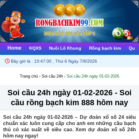
Home
KQXS
Nuôi Lô Khung
Rồng bạch kim
Quay
Bây giờ là :
19:47:00 , Thứ 6 Ngày 7/8/2026
Trang chủ
›
Soi cầu 24h
›
Soi cầu 24h ngày 01-02-2026
Soi cầu 24h ngày 01-02-2026 - Soi
cầu rồng bạch kim 888 hôm nay
Soi cầu 24h ngày 01-02-2026 – Dự đoán xổ số 24 siêu
chuẩn xác luôn cung cấp cho anh em những cầu bạch
thủ có xác suất về siêu cao. Xem dự đoán xổ số 24h
hôm nay ngay!