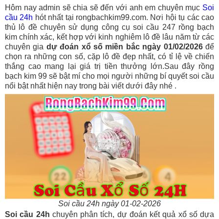
Hôm nay admin sẽ chia sẽ đến với anh em chuyên mục
Soi
cầu 24h
hót nhất tại rongbachkim99.com. Nơi hội tụ các cao
thủ lô đề chuyên sử dụng công cụ soi cầu 247 rồng bạch
kim chính xác, kết hợp với kinh nghiêm lô đề lâu năm từ các
chuyên gia
dự đoán xổ số miền bắc ngày 01/02/2026
để
chọn ra những con số, cặp lô đề đẹp nhất, có tỉ lệ về chiến
thắng cao mang lại giá trị tiền thưởng lớn.Sau đây rồng
bạch kim 99 sẽ bật mí cho mọi người những bí quyết soi cầu
nổi bật nhất hiện nay trong bài viết dưới đây nhé .
Soi cầu 24h ngày 01-02-2026
Soi cầu 24h
chuyên phân tích, dự đoán kết quả xổ số dựa