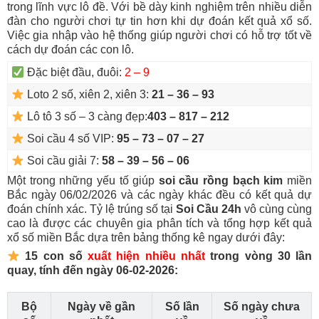
trong lĩnh vực lô đề. Với bề dày kinh nghiệm trên nhiều diễn
đàn cho người chơi tự tin hơn khi dự đoán kết quả xổ số.
Việc gia nhập vào hệ thống giúp người chơi có hỗ trợ tốt về
cách dự đoán các con lô.
Đặc biệt đầu, đuôi:
2 – 9
Loto 2 số, xiên 2, xiên 3:
21 – 36 – 93
Lô tô 3 số – 3 càng đẹp:
403 – 817 – 212
Soi cầu 4 số VIP:
95 – 73 – 07 – 27
Soi cầu giải 7:
58 – 39 – 56 – 06
Một trong những yếu tố giúp
soi cầu rồng bạch kim
miền
Bắc ngày 06/02/2026 và các ngày khác đều có kết quả dự
đoán chính xác. Tỷ lệ trúng số tại
Soi Cầu 24h
vô cùng cùng
cao là được các chuyên gia phân tích và tổng hợp kết quả
xổ số miền Bắc dựa trên bảng thống kê ngay dưới đây:
15 con số
xuất hiện nhiều nhất
trong vòng 30 lần
quay, tính đến ngày 06-02-2026:
Bộ
Ngày về gần
Số lần
Số ngày chưa