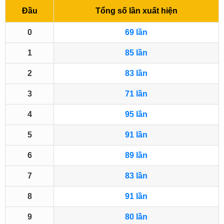
Đầu
Tổng số lần xuất hiện
0
69 lần
1
85 lần
2
83 lần
3
71 lần
4
95 lần
5
91 lần
6
89 lần
7
83 lần
8
91 lần
9
80 lần