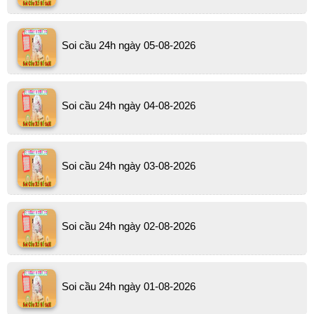
Soi cầu 24h ngày 05-08-2026
Soi cầu 24h ngày 04-08-2026
Soi cầu 24h ngày 03-08-2026
Soi cầu 24h ngày 02-08-2026
Soi cầu 24h ngày 01-08-2026