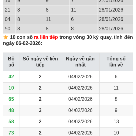
16
9
9
7
27/01/2026
21
8
8
11
28/01/2026
04
8
11
6
28/01/2026
50
8
8
8
28/01/2026
10 con số
ra liên tiếp
trong vòng 30 kỳ quay, tính đến
ngày 06-02-2026:
Bộ
Số ngày về liên
Ngày về gần
Tổng số
số
tiếp
nhất
lần về
42
2
04/02/2026
6
10
2
04/02/2026
11
65
2
04/02/2026
8
48
3
04/02/2026
9
58
2
04/02/2026
13
73
2
04/02/2026
10