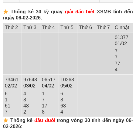
Thống kê 30 kỳ quay
giải đặc biệt
XSMB tính đến
ngày 06-02-2026:
Thứ 2
Thứ 3
Thứ 4
Thứ 5
Thứ 6
Thứ 7
C.nhật
013
77
01/02
7
7
77
4
734
61
976
48
065
17
102
68
02/02
03/02
04/02
05/02
6
4
1
6
1
8
7
8
61
48
17
68
7
2
8
4
Thống kê
đầu đuôi
trong vòng 30 tính đến ngày 06-
02-2026: