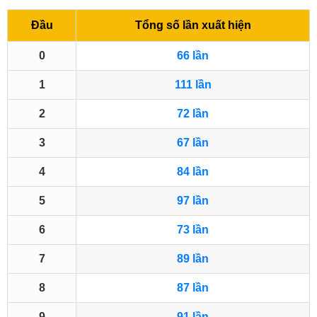
Đầu
Tổng số lần xuất hiện
0
66 lần
1
111 lần
2
72 lần
3
67 lần
4
84 lần
5
97 lần
6
73 lần
7
89 lần
8
87 lần
9
91 lần