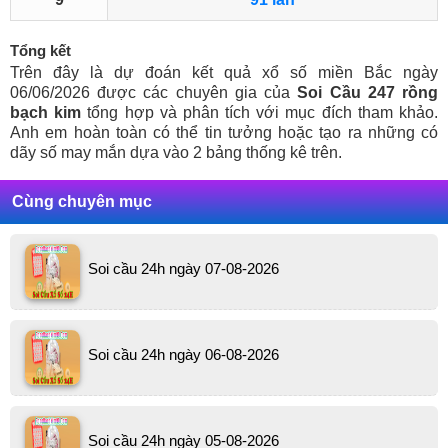
Tổng kết
Trên đây là dự đoán kết quả xổ số miền Bắc ngày
06/06/2026 được các chuyên gia của
Soi Cầu 247 rồng
bạch kim
tổng hợp và phân tích với mục đích tham khảo.
Anh em hoàn toàn có thể tin tưởng hoặc tạo ra những có
dãy số may mắn dựa vào 2 bảng thống kê trên.
Cùng chuyên mục
Soi cầu 24h ngày 07-08-2026
Soi cầu 24h ngày 06-08-2026
Soi cầu 24h ngày 05-08-2026