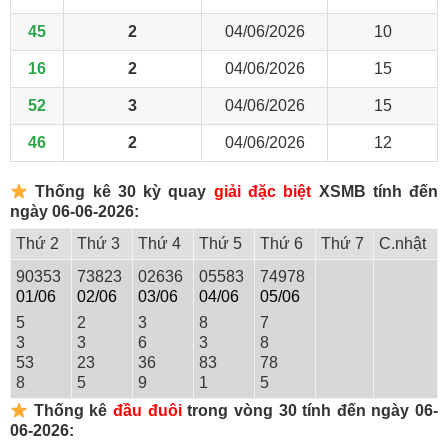
45
2
04/06/2026
10
16
2
04/06/2026
15
52
3
04/06/2026
15
46
2
04/06/2026
12
Thống kê 30 kỳ quay
giải đặc biệt
XSMB tính đến
ngày 06-06-2026:
Thứ 2
Thứ 3
Thứ 4
Thứ 5
Thứ 6
Thứ 7
C.nhật
903
53
738
23
026
36
055
83
749
78
01/06
02/06
03/06
04/06
05/06
5
2
3
8
7
3
3
6
3
8
53
23
36
83
78
8
5
9
1
5
Thống kê
đầu đuôi
trong vòng 30 tính đến ngày 06-
06-2026: