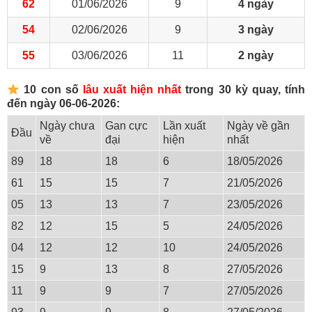
62
01/06/2026
9
4 ngày
54
02/06/2026
9
3 ngày
55
03/06/2026
11
2 ngày
10 con số
lâu xuất hiện nhất
trong 30 kỳ quay, tính
đến ngày 06-06-2026:
Ngày chưa
Gan cực
Lần xuất
Ngày về gần
Đầu
về
đại
hiện
nhất
89
18
18
6
18/05/2026
61
15
15
7
21/05/2026
05
13
13
7
23/05/2026
82
12
15
5
24/05/2026
04
12
12
10
24/05/2026
15
9
13
8
27/05/2026
11
9
9
7
27/05/2026