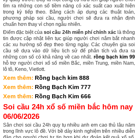
tìm ra những con số tiềm năng có xác suất cao xuất hiện
trong kỳ tiếp theo. Bằng cách áp dụng các thuật toán,
phương pháp soi cầu, người chơi sẽ đưa ra nhận định
chuẩn hơn thay vì chọn ngẫu nhiên.
Điểm đặc biệt của
soi cầu 24h miễn phí chính xác
là thông
tin được cập nhật liên tục giúp người chơi nắm bắt nhanh
các xu hướng số đẹp theo từng ngày. Các chuyên gia soi
cầu sẽ dựa vào dữ liệu lịch sử để phân tích và đưa ra
những con số có khả năng về cao nhất.
rồng bạch kim 99
hỗ trợ người chơi xổ số miền Bắc, miền Trung, miền Nam,
lô tô, Keno, Vietlott.
Xem thêm:
Rồng bạch kim 888
Xem thêm:
Rồng Bạch Kim 777
Xem thêm:
Rồng Bạch Kim 666
Soi cầu 24h xổ số miền bắc hôm nay
06/06/2026
Sân chơi soi cầu 24h quy tụ nhiều anh em cao thủ lâu năm
trong lĩnh vực lô đề. Với bề dày kinh nghiệm trên nhiều diễn
đàn cho người chơi tự tin hơn khi dự đoán kết quả xổ số.