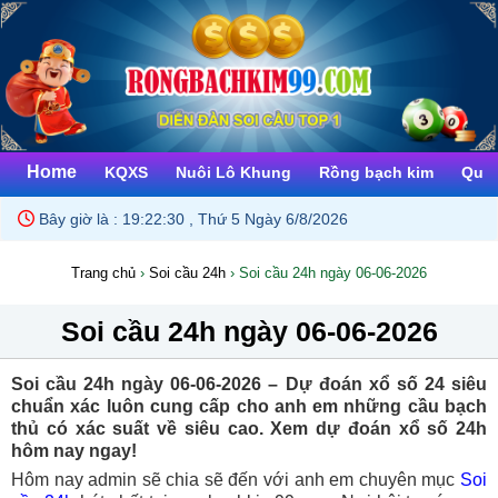
Home
KQXS
Nuôi Lô Khung
Rồng bạch kim
Quay
Bây giờ là :
19:22:30 , Thứ 5 Ngày 6/8/2026
Trang chủ
›
Soi cầu 24h
›
Soi cầu 24h ngày 06-06-2026
Soi cầu 24h ngày 06-06-2026
Soi cầu 24h ngày 06-06-2026 – Dự đoán xổ số 24 siêu
chuẩn xác luôn cung cấp cho anh em những cầu bạch
thủ có xác suất về siêu cao. Xem dự đoán xổ số 24h
hôm nay ngay!
Hôm nay admin sẽ chia sẽ đến với anh em chuyên mục
Soi